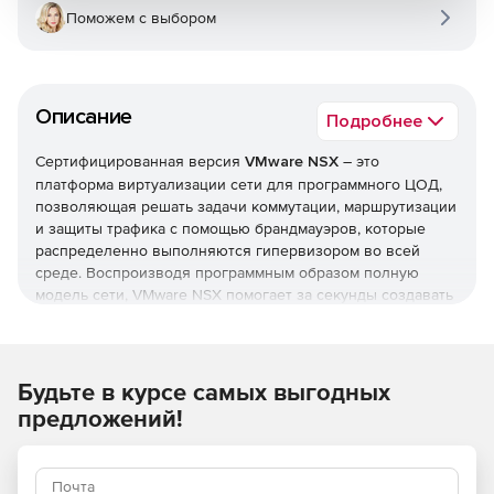
Поможем с выбором
Описание
Подробнее
Сертифицированная версия
VMware NSX
– это
платформа виртуализации сети для программного ЦОД,
позволяющая решать задачи коммутации, маршрутизации
и защиты трафика с помощью брандмауэров, которые
распределенно выполняются гипервизором во всей
среде. Воспроизводя программным образом полную
модель сети, VMware NSX помогает за секунды создавать
и инициализировать любые сетевые топологии. Решение
включает в себя полный комплект элементов логической
сетевой инфраструктуры и служб, в том числе
логические коммутаторы, маршрутизаторы, брандмауэры,
Будьте в курсе самых выгодных
средства балансировки нагрузки и другое.
предложений!
С помощью VMware NSX ЦОД можно разбить на
логические сегменты безопасности вплоть до уровня
отдельной рабочей нагрузки и настроить для каждой из