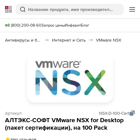
Softline
Поиск
Ме
8 (800) 200-08-60
Запрос цены
Инферит
Блог
Антивирусы и безопасность
Интернет и Сеть
VMware NSX
Артикул:
NSX-D-100-Cert
АЛТЭКС-СОФТ VMware NSX for Desktop
(пакет сертификации), на 100 Pack
Нет отзывов