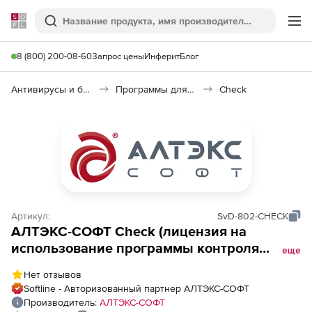
Softline
Поиск
Ме
8 (800) 200-08-60
Запрос цены
Инферит
Блог
Антивирусы и безопасность
Программы для защиты информации
Check
Артикул:
SvD-802-CHECK
АЛТЭКС-СОФТ Check (лицензия на
использование программы контроля
еще
сертифицированной версии Windows
Нет отзывов
Server 2008 R2 Datacenter ),
Softline - Авторизованный партнер АЛТЭКС-СОФТ
Производитель:
АЛТЭКС-СОФТ