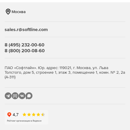
выборочных (установка отдельных значений)
параметров безопасности;
Москва
формирование отчета о соответствии текущей
конфигурации параметров безопасности выбранной
sales.r@softline.com
сертифицированной конфигурации;
8 (495) 232-00-60
создание произвольных пользовательских
8 (800) 200-08-60
конфигураций параметров безопасности с
возможностью наследования значений от
сертифицированных конфигураций или текущего
ПАО «Софтлайн». Юр. адрес: 119021, г. Москва, ул. Льва
состояния системы;
Толстого, дом 5, строение 1, этаж 3, помещение 1, комн. № 2, 2а
(А-311)
экспорт конфигураций параметров безопасности для
обеспечения единых параметров настройки
безопасности для группы ПЭВМ.