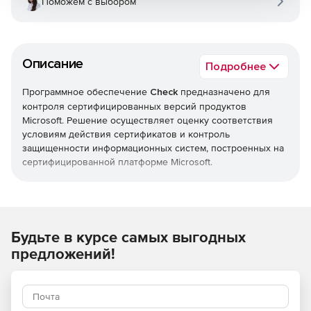
Поможем с выбором
Описание
Подробнее
Программное обеспечение
Check
предназначено для
контроля сертифицированных версий продуктов
Microsoft. Решение осуществляет оценку соответствия
условиям действия сертификатов и контроль
защищенности информационных систем, построенных на
сертифицированной платформе Microsoft.
Программа Check, помимо АС, ГИС и ИСПДн, может
использоваться в любых системах, где предъявляются
повышенные требования к безопасности
информационных ресурсов. Реализованный функционал
Будьте в курсе самых выгодных
повышает эффективность использования встроенных
предложений!
механизмов защиты, делая «тонкую» настройку
параметров и безопасную эксплуатацию продуктов
Microsoft.