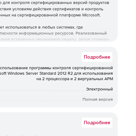
 для контроля сертифицированных версий продуктов
тствия условиям действия сертификатов и контроль
ных на сертифицированной платформе Microsoft.
т использоваться в любых системах, где
пасности информационных ресурсов. Реализованный
ания встроенных механизмов защиты, делая «тонкую»
ю продуктов Microsoft.
Подробнее
использование программы контроля сертифицированной
тветствии установленного продукта сертифицированной
soft Windows Server Standard 2012 R2 для использования
на 2 процессора и 2 виртуальных АРМ
Электронный
необходимых для установки сертифицированных
мулятивных обновлений (Service Pack);
Полная версия
мет соответствия сертифицированным обновлениям
а в электронном виде. Срок доставки: от 1 рабочего дня.
SvS-12R2-CHECK
Подробнее
мых файлов и библиотек инсталлированных
о суммирования по Уровню 3 (ГОСТ 28147-89) с