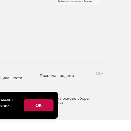
14+
Правила продажи
циальности
редоставления информации на основе сбора,
e может
рритории Российской Федерации)
OK
ений,