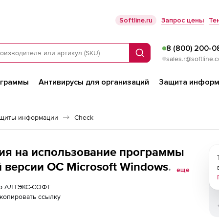
Softline.ru
Запрос цены
Те
8 (800) 200-0
Поиск
sales.r@softline.
ограммы
Антивирусы для организаций
Защита информ
ащиты информации
Check
ия на использование программы
 версии ОС Microsoft Windows
еще
ия на 2 процессора и
нер АЛТЭКС-СОФТ
копировать ссылку