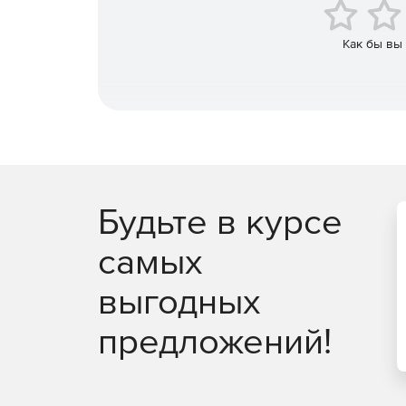
использованием сертифицированного програм
ФСТЭК России № 677;
Как бы вы
контроль и настройка политик безопасности
выборочных (установка отдельных значений)
формирование отчета о соответствии текущ
сертифицированной конфигурации;
создание произвольных пользовательских к
наследования значений от сертифицированн
Будьте в курсе
экспорт конфигураций параметров безопасн
самых
безопасности для группы ПЭВМ.
выгодных
предложений!