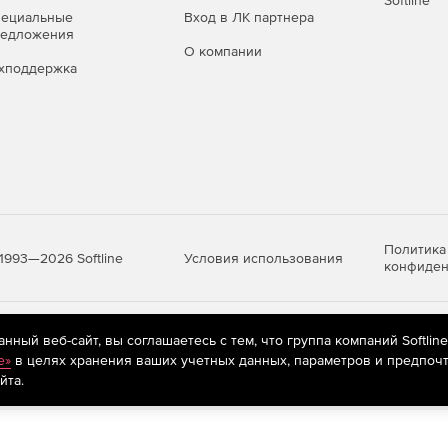
Softline
пециальные
Вход в ЛК партнера
редложения
О компании
хподдержка
Политика
Условия использования
1993—2026 Softline
конфиден
яются
рекомендательные технологии
(информационные технологии п
ный веб-сайт, вы соглашаетесь с тем, что группа компаний Softlin
предпочтениям пользователей сети «Интернет», находящихся на те
e»
в целях хранения ваших учетных данных, параметров и предпочт
йта.