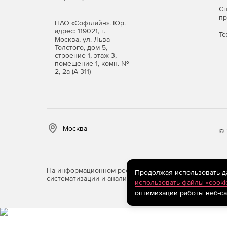
С
п
ПАО «Софтлайн». Юр.
адрес: 119021, г.
Те
Москва, ул. Льва
Толстого, дом 5,
строение 1, этаж 3,
помещение 1, комн. №
2, 2а (А-311)
Москва
© 
На информационном ресурсе store.softline.ru примен
Продолжая использовать дан
систематизации и анализа сведений, относящихся к 
использовать файлы «cooki
оптимизации работы веб-са