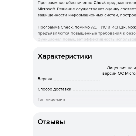
Программное обеспечение
Check
предназначено
Microsoft. Решение осуществляет оценку соотве
защищенности информационных систем, построен
Программа Check, помимо АС, ГИС и ИСПДн, може
предъявляются повышенные требования к безо
функционал повышает эффективность использов
настройку параметров и безопасную эксплуатаци
Характеристики
Возможности программы Check:
Лицензия на 
сбор данных и формирование отчетов о соо
версии ОС Micro
версии;
Версия
Способ доставки
формирование отчетов об установленных и 
обновлениях безопасности, в том числе и ку
Тип лицензии
проверка загруженных обновлений на пред
Особенности доставки
Поставк
продуктов Microsoft;
Артикул
Отзывы
фиксация и контроль целостности исполняе
программных продуктов методом контрольног