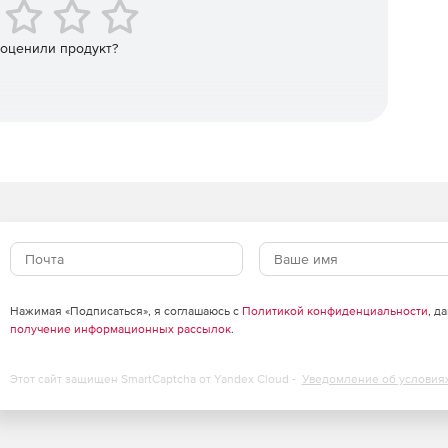
много средства «ФИКС библиотека 1.0», Сертификат
 оценили продукт?
 (на основании сертифицированных конфигураций) и
 параметров безопасности;
ей конфигурации параметров безопасности выбранной
онфигураций параметров безопасности с возможностью
ых конфигураций или текущего состояния системы;
ости для обеспечения единых параметров настройки
Нажимая «Подписаться», я соглашаюсь с
Политикой конфиденциальности
, д
получение информационных рассылок
.
Этот сайт защищен SmartCaptcha от Yandex Cloud -
Уведомление об условия