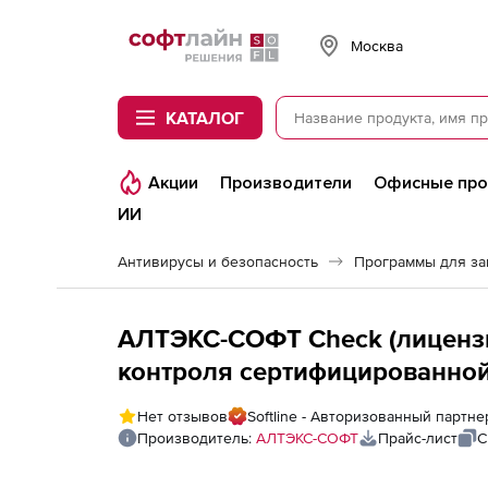
Softline
Москва
КАТАЛОГ
Акции
Производители
Офисные пр
ИИ
Антивирусы и безопасность
Программы для з
АЛТЭКС-СОФТ Check (лиценз
контроля сертифицированной
Server Standard 2012 R2 для использован
Нет отзывов
Softline - Авторизованный парт
2 виртуальных АРМ ),
Производитель:
АЛТЭКС-СОФТ
Прайс-лист
С