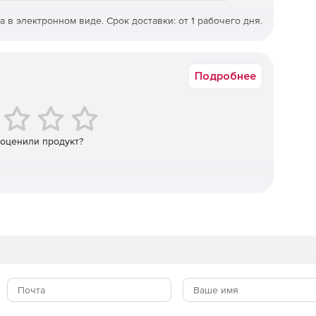
м сетей, дата-центров и стоек оборудования в AutoCAD,
 с помощью обширной библиотеки символов
а в электронном виде. Срок доставки: от 1 рабочего дня.
XNZPRO-F5
Подробнее
рфейс для простой и удобной работы.
ющее сохранение последних аппаратных моделей
лей, непосредственно в NetZoom.
 оценили продукт?
жаемые в режиме реального времени и позволяющие
нием оборудования в стойках.
аммы минимального уровня ЦОД и используемый для
табов.
т на схеме, что упрощает последующую идентификацию
ские инструкции.
я виртуальных стоек «реальным» сетевым