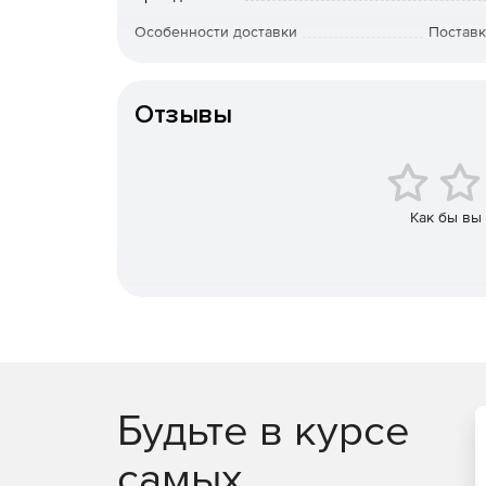
NetZoom for AutoCAD
– построение диаграм
разработка и генерация подробных отчетов
Особенности доставки
Поставк
оборудования.
Артикул
Характеристики NetZoom:
Отзывы
Интуитивно понятный пользовательский инте
Интеллектуальное обновление, обеспечива
предпочитаемых пользователем производите
Как бы вы
Многочисленные встроенные блоки, отобра
специалистам экспериментировать с размеще
Мастер центра данных, составляющий диагр
тщательного планирования ЦОД любых масш
Водяные знаки, дополняющие каждый объек
Будьте в курсе
устройств и позволяет добавлять специфиче
самых
Конфигуратор устройств для укомплектовани