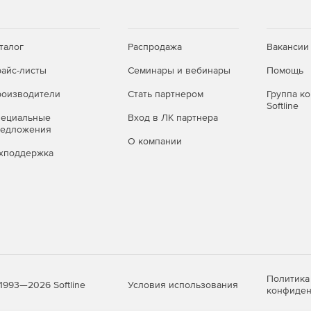
талог
Распродажа
Вакансии
айс-листы
Семинары и вебинары
Помощь
оизводители
Стать партнером
Группа к
Softline
пециальные
Вход в ЛК партнера
редложения
О компании
хподдержка
Политика
Условия использования
1993—2026 Softline
конфиден