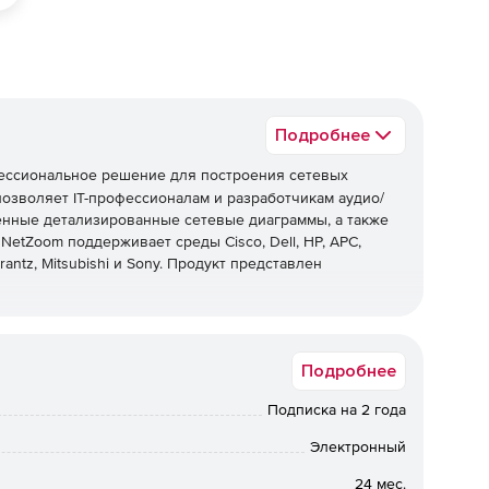
Подробнее
ессиональное решение для построения сетевых
озволяет IT-профессионалам и разработчикам аудио/
енные детализированные сетевые диаграммы, а также
etZoom поддерживает среды Cisco, Dell, HP, APC,
Marantz, Mitsubishi и Sony. Продукт представлен
нг сетей с помощью различных методов и протоколов,
ование диапазона IP-адресов и подсетей, генерация
Подробнее
диаграмм стоек дата-центров.
Подписка на 2 года
диаграмм, построение сетей, дата-центров и стоек в
ретов и форм оборудования.
Электронный
24 мес.