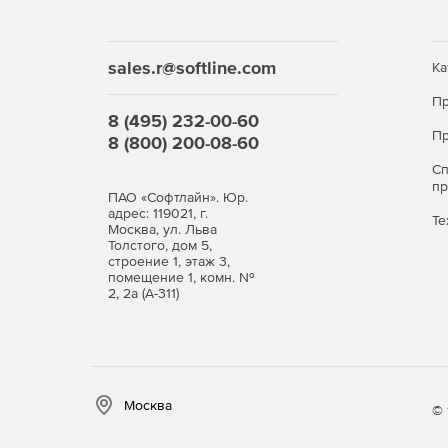
sales.r@softline.com
Ка
Пр
8 (495) 232-00-60
Пр
8 (800) 200-08-60
С
п
ПАО «Софтлайн». Юр.
адрес: 119021, г.
Те
Москва, ул. Льва
Толстого, дом 5,
строение 1, этаж 3,
помещение 1, комн. №
2, 2а (А-311)
Москва
© 