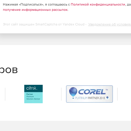
йств и сохранения наиболее удачных конфигураций для
Нажимая «Подписаться», я соглашаюсь с
Политикой конфиденциальности
, д
получение информационных рассылок
.
администраторам точно настраивать каждый объект с
Этот сайт защищен SmartCaptcha от Yandex Cloud -
Уведомление об условия
аний. Кроме того, специалисты могут «на лету»
ого в проекте, а также выбирать готовые
вающая доступом к программе для моделей, шаблонов и
м месте.
еров
в при экспорте данных из диаграмм, сделанных в
гочисленных производителей непосредственно в