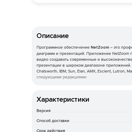
Описание
Программное обеспечение
NetZoom
– это проф
диаграмм и презентаций. Приложение NetZoom п
видео создавать современные и высококачеств
презентации в широком диапазоне приложений. N
Chatsworth, IBM, Sun, Elan, AMX, Escient, Lutron, 
следующими редакциями:
NetZoom Premium
– обнаружение и монитори
такие как ICMP, SNMP, WMI, TCP и др. Сканир
Характеристики
подробных отчетов по всей сети и создание 
Версия
NetZoom for Visio
– формирование отчетов и 
Microsoft Visio с помощью библиотеки трафа
Способ доставки
Срок действия