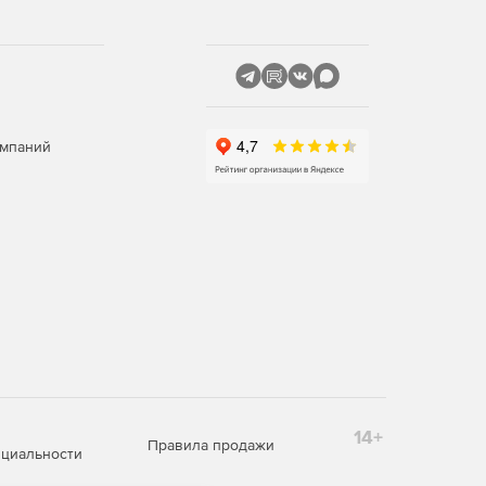
омпаний
14+
Правила продажи
циальности