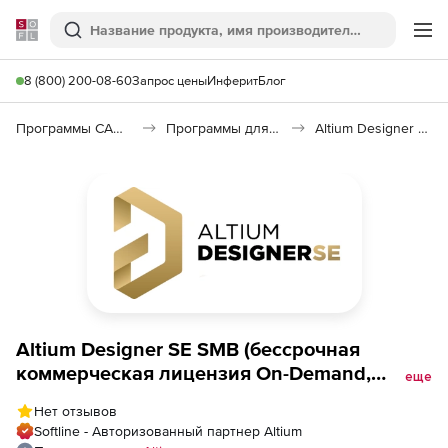
Softline
Поиск
Ме
8 (800) 200-08-60
Запрос цены
Инферит
Блог
Программы САПР и ГИС
Программы для машиностроения
Altium Designer SE
Altium Designer SE SMB (бессрочная
коммерческая лицензия On-Demand,
еще
простая неисключительная лицензия ESD),
Нет отзывов
Softline - Авторизованный партнер Altium