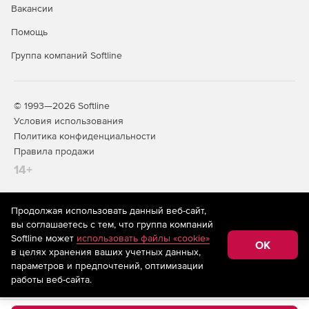
Вакансии
Помощь
Группа компаний Softline
© 1993—2026 Softline
Условия использования
Политика конфиденциальности
Правила продажи
14+
Продолжая использовать данный веб-сайт,
На информационном ресурсе store.softline.ru применяются
вы соглашаетесь с тем, что группа компаний
рекомендательные технологии
(информационные технологии
Softline может
использовать файлы «cookie»
предоставления информации на основе сбора,
OK
в целях хранения ваших учетных данных,
систематизации и анализа сведений, относящихся к
предпочтениям пользователей сети «Интернет»,
параметров и предпочтений, оптимизации
находящихся на территории Российской Федерации)
работы веб-сайта.