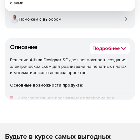
с вами
Поможем с выбором
Описание
Подробнее
Решение
Altium Designer SE
дает возможность создания
электрических схем для реализации на печатных платах
и математического анализа проектов.
Основные возможности продукта:
Интегрированная программная платформа для
поддержки всех проектных редакторов с
унифицированным графическим пользовательским
интерфейсом. Единое представление проекта,
документов, единое управление верификации
проектных данных, управление релизами и версиями
Будьте в курсе самых выгодных
файлов.