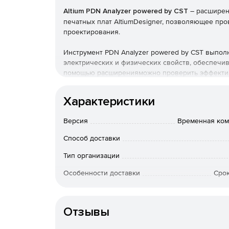
Altium PDN Analyzer powered by CST
– расширен
печатных плат AltiumDesigner, позволяющее пр
проектирования.
Инструмент PDN Analyzer powered by CST выполн
электрических и физических свойств, обеспечив
помощью расширенияможно проверить эффективн
силового питания – DC PowerDeliveryNetwork– P
или в результате использования входящего в его 
Характеристики
основном помогает убедиться, что медь, образую
в достаточном количестве, и полигоны, дорожк
Версия
Временная ком
достаточные размеры и характеристики для обе
устройствами на печатной плате.
Способ доставки
PDN Analyzer запускается из редактора схем ил
Тип организации
желаемые параметры для проверки и запустить
Особенности доставки
Срок
отображаются в 2D/3D виде, моделируя трассир
результат.
Артикул
Решение позволяет проводить анализ, затем вно
Отзывы
продолжать анализ – не прерывая рабочего про