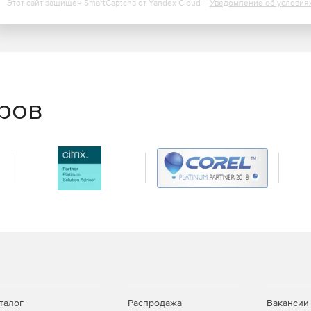
Этот сайт защищен SmartCaptcha от Yandex Cloud -
Уведомление об условия
еров
талог
Распродажа
Вакансии