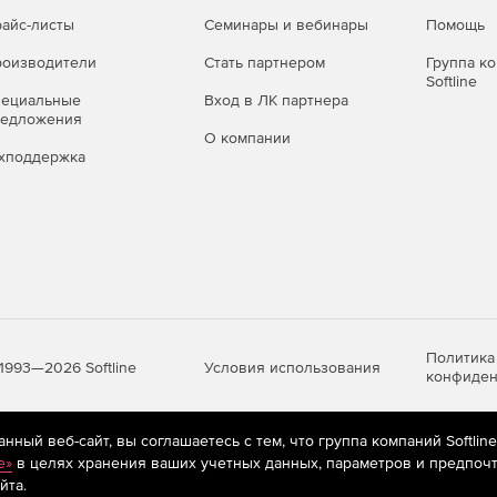
айс-листы
Семинары и вебинары
Помощь
оизводители
Стать партнером
Группа к
Softline
пециальные
Вход в ЛК партнера
редложения
О компании
хподдержка
Политика
Условия использования
1993—2026 Softline
конфиден
ный веб-сайт, вы соглашаетесь с тем, что группа компаний Softlin
яются
рекомендательные технологии
(информационные технологии п
e»
в целях хранения ваших учетных данных, параметров и предпочт
предпочтениям пользователей сети «Интернет», находящихся на те
йта.