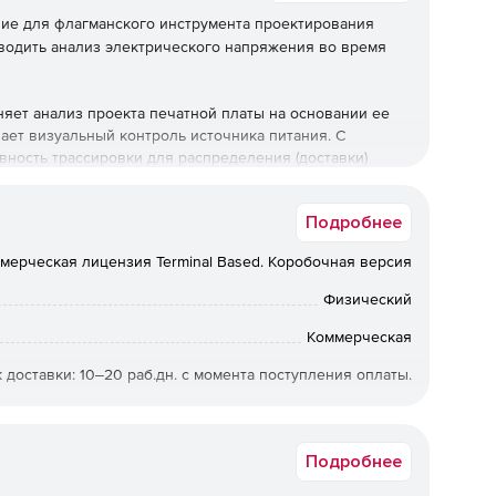
ие для флагманского инструмента проектирования
оводить анализ электрического напряжения во время
яет анализ проекта печатной платы на основании ее
ает визуальный контроль источника питания. С
ость трассировки для распределения (доставки)
DN. Анализ с использованием PowerDeliverNetwork (PDN)
состав инструмента DC PowerIntegrity (PI-DC) в
Подробнее
щая путь от источника энергии к нагрузке присутствует
и и переходные отверстия печатной платы имеют
мерческая лицензия Terminal Based. Коробочная версия
спечения требуемого потребления энергии
Физический
и топологического редактора, далее необходимо ввести
Коммерческая
 симуляцию. Предварительные результаты
 доставки: 10‒20 раб.дн. с момента поступления оплаты.
овку печатной платы и позволяя быстро оценить
15-000-T-A
сить изменения на основе анализа, после чего
Подробнее
цесса.