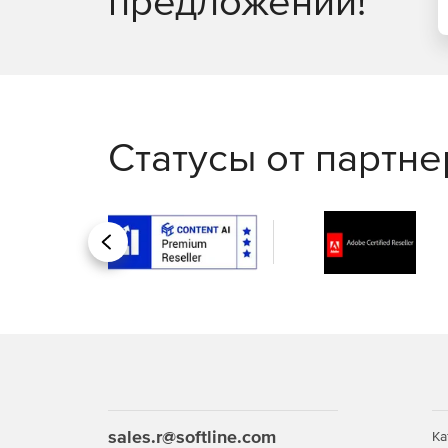
предложений!
Статусы от партн
Назад
sales.r@softline.com
Ка