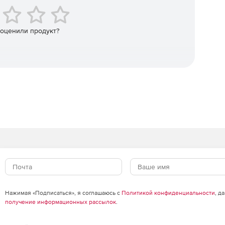
е результаты анализа.
н только на 64-разрядной версии Windows и требует
 оценили продукт?
Designer путем установки расширения PDN Analyzer
ктивация соответствующей лицензии.
Нажимая «Подписаться», я соглашаюсь с
Политикой конфиденциальности
, д
получение информационных рассылок
.