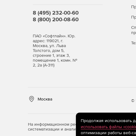
Пр
8 (495) 232-00-60
Пр
8 (800) 200-08-60
С
п
ПАО «Софтлайн». Юр.
адрес: 119021, г.
Те
Москва, ул. Льва
Толстого, дом 5,
строение 1, этаж 3,
помещение 1, комн. №
2, 2а (А-311)
Москва
© 
Продолжая использовать дан
На информационном ресурсе store.softline.ru примен
использовать файлы «cooki
систематизации и анализа сведений, относящихся к 
оптимизации работы веб-са