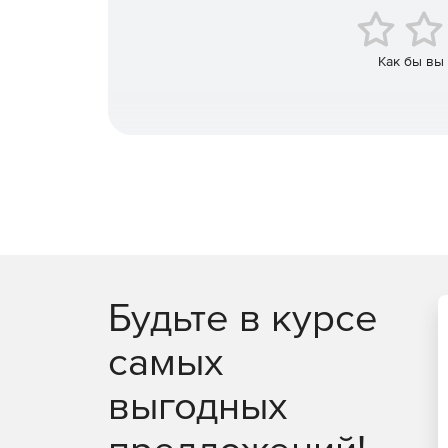
Продукт предоставляет HTML-отчеты и подробны
PDN Analyzer powered by CST может быть запуще
Как бы вы
версию Altium Designer не ниже 16.0.8.
Приложение PDN Analyzer добавляется в Altium 
Extension. Для работы расширения требуется а
Будьте в курсе
самых
выгодных