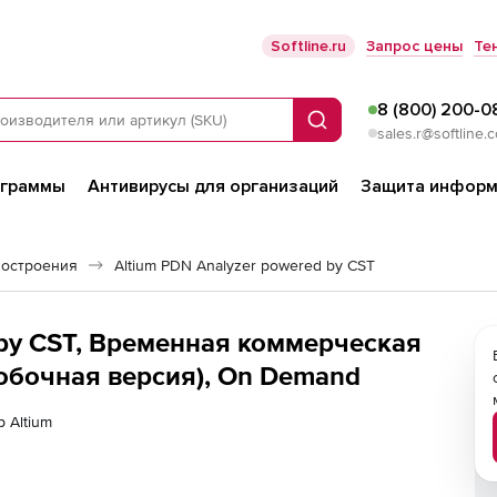
Softline.ru
Запрос цены
Те
8 (800) 200-0
Поиск
sales.r@softline.
ограммы
Антивирусы для организаций
Защита информ
остроения
Altium PDN Analyzer powered by CST
 by CST, Временная коммерческая
робочная версия), On Demand
р Altium