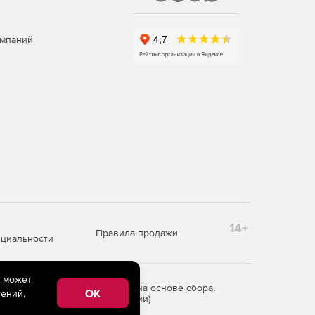
омпаний
14+
Правила продажи
циальности
e может
редоставления информации на основе сбора,
OK
ений,
рритории Российской Федерации)