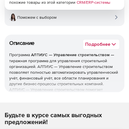
похожие товары из этой категории
CRM/ERP-системы
Поможем с выбором
Описание
Подробнее
Программа
АЛТИУС — Управление строительством —
тиражная программа для управления строительной
организацией. АЛТИУС — Управление строительством
позволяет полностью автоматизировать управленческий
учёт, финансовый учёт, все области планирования и
другие бизнес-процессы строительных компаний.
АЛТИУС — Управление строительством помогает
строительным организациям контролировать ход
выполнения строительных работ в режиме реального
времени, осуществлять финансовое планирование,
автоматически формировать календарные и ресурсные
Будьте в курсе самых выгодных
планы, автоматизировать документооборот, получать ряд
предложений!
отчётов, максимально повысить уровень организации