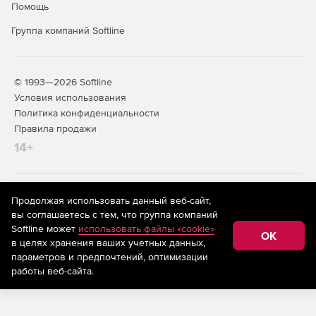
Помощь
Группа компаний Softline
© 1993—2026 Softline
Условия использования
Политика конфиденциальности
Правила продажи
14+
На информационном ресурсе store.softline.ru применяются
Продолжая использовать данный веб-сайт,
рекомендательные технологии
(информационные технологии
вы соглашаетесь с тем, что группа компаний
предоставления информации на основе сбора,
Softline может
использовать файлы «cookie»
систематизации и анализа сведений, относящихся к
OK
в целях хранения ваших учетных данных,
предпочтениям пользователей сети «Интернет»,
находящихся на территории Российской Федерации)
параметров и предпочтений, оптимизации
работы веб-сайта.