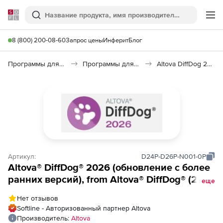
Softline
Поиск
Ме
8 (800) 200-08-60
Запрос цены
Инферит
Блог
Программы для программирования
Программы для разработки ПО
Altova DiffDog 2026
Артикул:
D24P-D26P-N001-0P
Altova® DiffDog® 2026 (обновление с более
ранних версий), from Altova® DiffDog® (2024
еще
and older) Professional Edition to Altova®
Нет отзывов
DiffDog® 2026 Professional Edition Named
Softline - Авторизованный партнер Altova
Users (1)
Производитель:
Altova