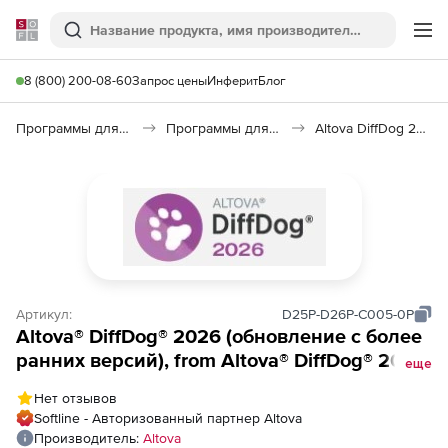
Softline
Поиск
Ме
8 (800) 200-08-60
Запрос цены
Инферит
Блог
Программы для программирования
Программы для разработки ПО
Altova DiffDog 2026
Артикул:
D25P-D26P-C005-0P
Altova® DiffDog® 2026 (обновление с более
ранних версий), from Altova® DiffDog® 2025
еще
Professional Edition to Altova® DiffDog® 2026
Нет отзывов
Professional Edition Concurrent Users (5)
Softline - Авторизованный партнер Altova
Производитель:
Altova