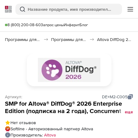
Softline
Поиск
Ме
8 (800) 200-08-60
Запрос цены
Инферит
Блог
Программы для программирования
Программы для разработки ПО
Altova DiffDog 2026
Артикул:
DE+M2-C005
SMP for Altova® DiffDog® 2026 Enterprise
Edition (подписка на 2 года), Concurrent
еще
Users (5 пользователей)
Нет отзывов
Softline - Авторизованный партнер Altova
Производитель:
Altova