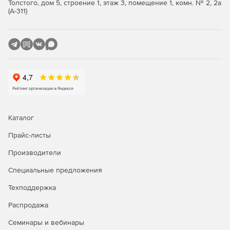
Толстого, дом 5, строение 1, этаж 3, помещение 1, комн. № 2, 2а
ответ на запросы http.
(А-311)
Ведение подробных журналов выполнения.
Контроль доступа через роли, разрешения и
привилегии.
Интуитивно понятный веб-интерфейс для управления
всеми действиями сервера.
Включает поддержку спецификации AS2 для
Каталог
безопасной и надежной передачи данных.
Прайс-листы
Производители
Специальные предложения
Техподдержка
Распродажа
Семинары и вебинары