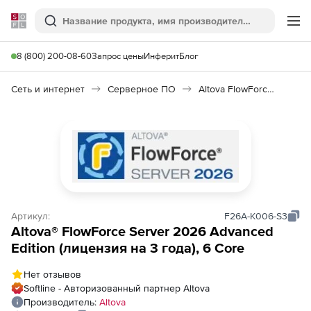
Softline
Поиск
Ме
8 (800) 200-08-60
Запрос цены
Инферит
Блог
Сеть и интернет
Серверное ПО
Altova FlowForce Server 2026
Артикул:
F26A-K006-S3
Altova® FlowForce Server 2026 Advanced
Edition (лицензия на 3 года), 6 Core
Нет отзывов
Softline - Авторизованный партнер Altova
Производитель:
Altova