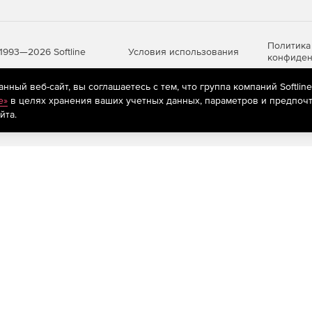
Политика
Условия использования
1993—2026 Softline
конфиден
ный веб-сайт, вы соглашаетесь с тем, что группа компаний Softlin
e»
в целях хранения ваших учетных данных, параметров и предпочт
яются
рекомендательные технологии
(информационные технологии п
йта.
предпочтениям пользователей сети «Интернет», находящихся на те