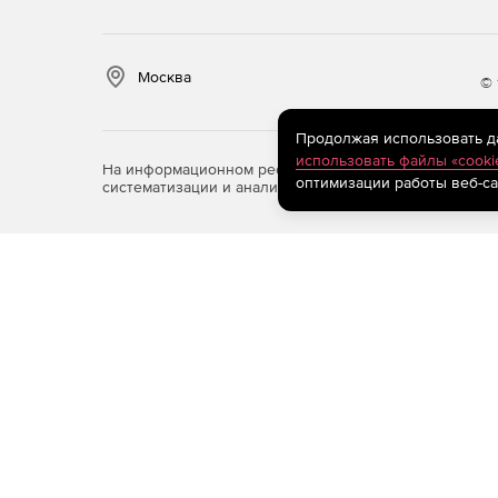
Москва
© 
Продолжая использовать дан
использовать файлы «cooki
На информационном ресурсе store.softline.ru примен
оптимизации работы веб-са
систематизации и анализа сведений, относящихся к 