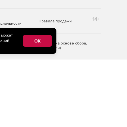
14+
Правила продажи
циальности
e может
OK
ений,
редоставления информации на основе сбора,
рритории Российской Федерации)