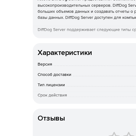
высокопроизводительных серверов. DiffDog Ser
больших объемов данных и создавать отчеты о р
базы данных. DiffDog Server доступен для комп
DiffDog Server поддерживает следующие типы с
Двоичные, текстовые и XML-файлы.
Характеристики
Документы Microsoft Word.
Версия
Двухсторонние и трехсторонние файловые р
Способ доставки
Каталоги (включая ZIP-архивы).
Тип лицензии
Срок действия
URL-адрес.
Тип организации
Базы данных.
Отзывы
CSV в CSV.
CSV в базу данных.