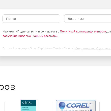
Нажимая «Подписаться», я соглашаюсь с
Политикой конфиденциальности
, д
получение информационных рассылок
.
Этот сайт защищен SmartCaptcha от Yandex Cloud -
Уведомление об условия
еров