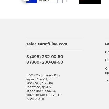
sales.r@softline.com
Ка
Пр
8 (495) 232-00-60
Пр
8 (800) 200-08-60
С
п
ПАО «Софтлайн». Юр.
адрес: 119021, г.
Те
Москва, ул. Льва
Толстого, дом 5,
строение 1, этаж 3,
помещение 1, комн. №
2, 2а (А-311)