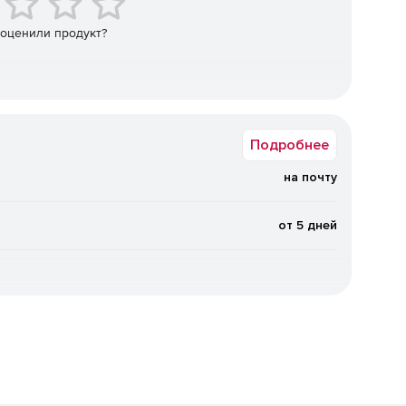
 оценили продукт?
зам данных для автоматизации высокопроизводительных
о базы данных. Сравниваемые базы данных могут быть
и базами данных, такими как SQLite, или работающими
 Server.
Подробнее
на почту
от 5 дней