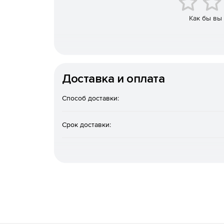
Как бы вы
Сравнение баз данных
DiffDog Server поддерживает подключение к ба
сравнений схем баз данных и / или содержимог
разных типов и могут быть локальными файловым
на удаленном сервере баз данных, например, SQL
Доставка и оплата
Способ доставки:
Срок доставки: