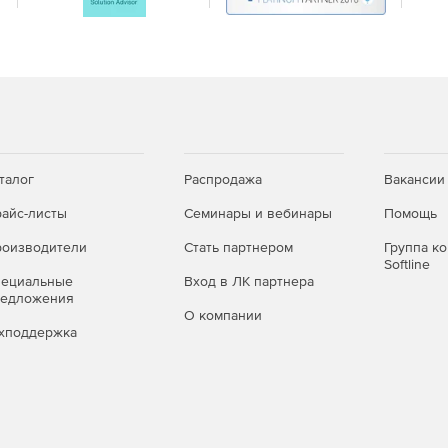
талог
Распродажа
Вакансии
айс-листы
Семинары и вебинары
Помощь
оизводители
Стать партнером
Группа к
Softline
пециальные
Вход в ЛК партнера
редложения
О компании
хподдержка