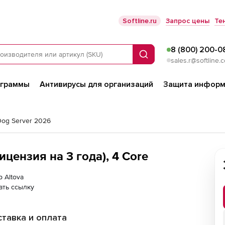
Softline.ru
Запрос цены
Те
8 (800) 200-0
Поиск
sales.r@softline.
ограммы
Антивирусы для организаций
Защита информ
fDog Server 2026
лицензия на 3 года), 4 Core
р Altova
ать ссылку
тавка и оплата