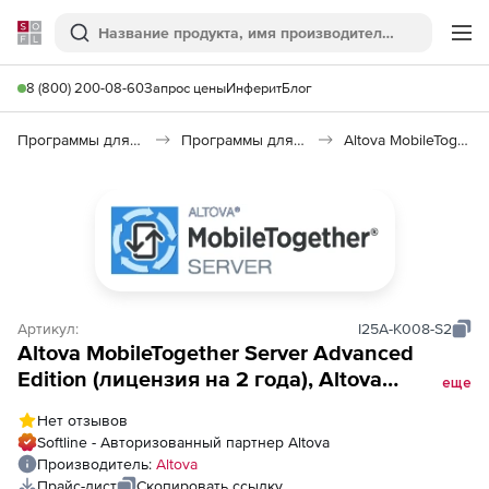
Softline
Поиск
Ме
8 (800) 200-08-60
Запрос цены
Инферит
Блог
Программы для смартфонов
Программы для коммуникации для смартфонов
Altova MobileTogether Server
Артикул:
I25A-K008-S2
Altova MobileTogether Server Advanced
Edition (лицензия на 2 года), Altova
еще
MobileTogether Server Advanced Edition 8
Нет отзывов
Core
Softline - Авторизованный партнер Altova
Производитель:
Altova
Прайс-лист
Скопировать ссылку