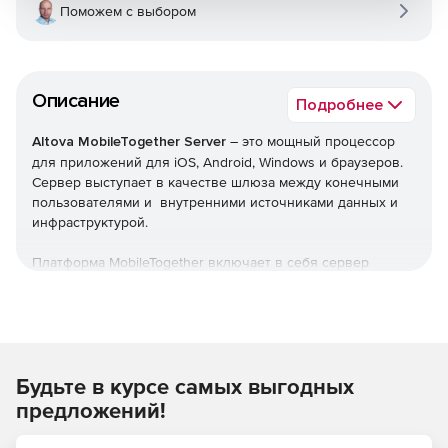
Поможем с выбором
Описание
Подробнее
Altova MobileTogether Server
– это мощный процессор
для приложений для iOS, Android, Windows и браузеров.
Сервер выступает в качестве шлюза между конечными
пользователями и внутренними источниками данных и
инфраструктурой.
Платформа MobileTogether включает в себя сервер
MobileTogether, который устанавливается локально или
через облако. Высокопроизводительный MobileTogether
Server поддерживает логику внутреннего сервера,
обеспечивая подключение к внутренним источникам
данных, молниеносную обработку данных, параметры
Будьте в курсе самых выгодных
кэширования, повышающие производительность, и
надежные параметры безопасности для приложений
предложений!
предприятия.