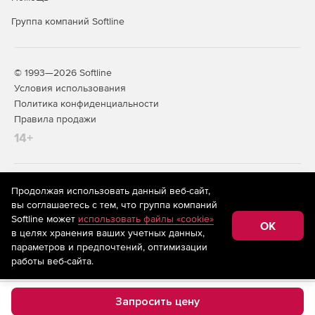
Группа компаний Softline
© 1993—2026 Softline
Условия использования
Политика конфиденциальности
Правила продажи
14+
На информационном ресурсе store.softline.ru применяются
Продолжая использовать данный веб-сайт,
рекомендательные технологии
(информационные технологии
вы соглашаетесь с тем, что группа компаний
предоставления информации на основе сбора,
Softline может
использовать файлы «cookie»
систематизации и анализа сведений, относящихся к
OK
в целях хранения ваших учетных данных,
предпочтениям пользователей сети «Интернет»,
находящихся на территории Российской Федерации)
параметров и предпочтений, оптимизации
работы веб-сайта.
Запросить цену