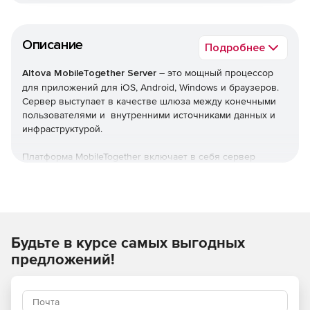
Описание
Подробнее
Altova MobileTogether Server
– это мощный процессор
для приложений для iOS, Android, Windows и браузеров.
Сервер выступает в качестве шлюза между конечными
пользователями и внутренними источниками данных и
инфраструктурой.
Платформа MobileTogether включает в себя сервер
MobileTogether, который устанавливается локально или
через облако. Высокопроизводительный MobileTogether
Server поддерживает логику внутреннего сервера,
обеспечивая подключение к внутренним источникам
данных, молниеносную обработку данных, параметры
Будьте в курсе самых выгодных
кэширования, повышающие производительность, и
надежные параметры безопасности для приложений
предложений!
предприятия.
Особенности Altova MobileTogether Server: