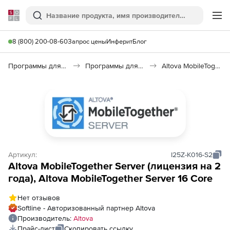
Softline
Поиск
Ме
8 (800) 200-08-60
Запрос цены
Инферит
Блог
Программы для смартфонов
Программы для коммуникации для смартфонов
Altova MobileTogether Server
Артикул:
I25Z-K016-S2
Altova MobileTogether Server (лицензия на 2
года), Altova MobileTogether Server 16 Core
Нет отзывов
Softline - Авторизованный партнер Altova
Производитель:
Altova
Прайс-лист
Скопировать ссылку