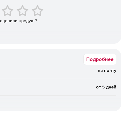
рмации данных, конвертации и интеграции, который
 оценили продукт?
, базами данных, EDI, Excel 2007+, XBRL и web-
генерации отчетов и электронных таблиц стилей из
Подробнее
ПО и разработки приложений.
на почту
аботки множества баз данных, а также генерации
от 5 дней
ия и объединения файлов, папок, директорий, схем и
онтроля взаимосвязей между XML-схемами, XML-
e).