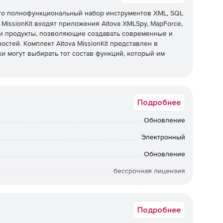
то полнофункциональный набор инструментов XML, SQL
 MissionKit входят приложения Altova XMLSpy, MapForce,
трии продукты, позволяющие создавать современные и
тей. Комплект Altova MissionKit представлен в
ики могут выбирать тот состав функций, который им
Подробнее
риложений XMLSpy, MapForce, StyleVision, UModel и
ise Edition – это 5 передовых инструментов по цене менее
Обновление
Электронный
щий набор программ, включая инструменты XBRL,
Обновление
аграмм, EDI-маппинга и др. в дополнение к базовому
бор Altova MissionKit Enterprise Edition – это 7
бессрочная лицензия
 (XMLSpy и MapForce).
Коммерческая
Подробнее
для моделирования, редактирования, трансформации и