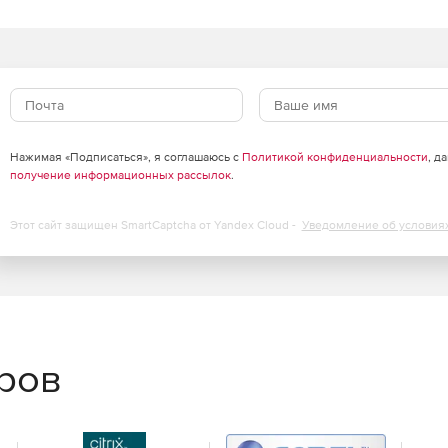
Нажимая «Подписаться», я соглашаюсь с
Политикой конфиденциальности
, д
получение информационных рассылок
.
Этот сайт защищен SmartCaptcha от Yandex Cloud -
Уведомление об условия
еров