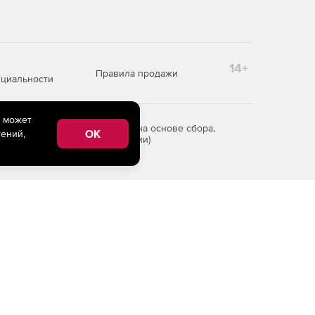
14+
Правила продажи
циальности
e может
редоставления информации на основе сбора,
OK
ений,
рритории Российской Федерации)