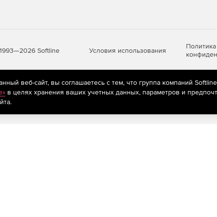
Политика
Условия использования
1993—2026 Softline
конфиден
ный веб-сайт, вы соглашаетесь с тем, что группа компаний Softlin
яются
рекомендательные технологии
(информационные технологии п
e»
в целях хранения ваших учетных данных, параметров и предпочт
предпочтениям пользователей сети «Интернет», находящихся на те
йта.