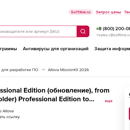
Softline.ru
Запрос цены
Те
8 (800) 200-0
Поиск
sales.r@softline.
ограммы
Антивирусы для организаций
Защита информ
 для разработки ПО
Altova MissionKit 2026
ssional Edition (обновление), from
lder) Professional Edition to
еще
ssional Edition Named Users (50)
р Altova
ать ссылку