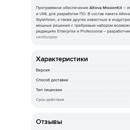
Программное обеспечение
Altova MissionKit
– э
и UML для разработки ПО. В состав пакета Altova
StyleVision, а также другие известные в индус
мощные решения с требуемым набором возможнос
редакциях Enterprise и Professional – разработч
необходим.
Редакции Altova MissionKit:
Характеристики
Версия Professional
содержит Pro-редакции п
DatabaseSpy. Набор Altova MissionKit Enterpr
Версия
двух (XMLSpy и MapForce).
Способ доставки
Версия Enterprise
предоставляет всеобъемлю
Тип лицензии
средства разработки web-служб, создания ди
функционалу для разработки XML, SQL и UML. На
Срок действия
передовых инструментов по цене менее двух
Тип организации
Состав пакета Altova MissionKit:
Отзывы
XMLSpy
– XML-редактор и среда разработки 