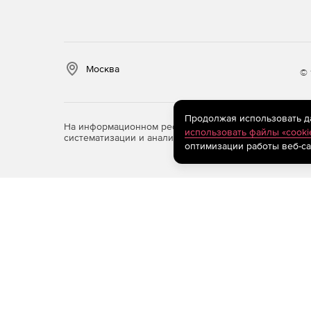
Москва
© 
Продолжая использовать дан
На информационном ресурсе store.softline.ru примен
использовать файлы «cooki
систематизации и анализа сведений, относящихся к 
оптимизации работы веб-са