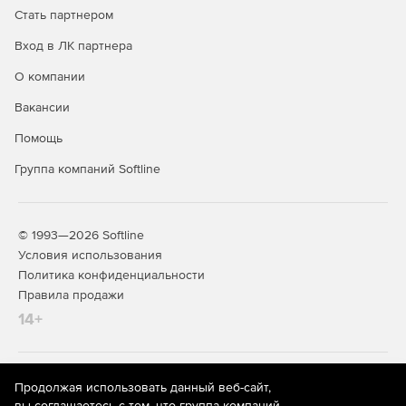
Стать партнером
Вход в ЛК партнера
О компании
Вакансии
Помощь
Группа компаний Softline
© 1993—2026 Softline
Условия использования
Политика конфиденциальности
Правила продажи
14+
На информационном ресурсе store.softline.ru применяются
Продолжая использовать данный веб-сайт,
рекомендательные технологии
(информационные технологии
вы соглашаетесь с тем, что группа компаний