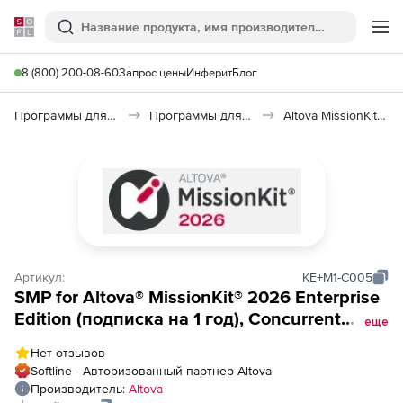
Softline
Поиск
Ме
8 (800) 200-08-60
Запрос цены
Инферит
Блог
Программы для программирования
Программы для разработки ПО
Altova MissionKit 2026
Артикул:
KE+M1-C005
SMP for Altova® MissionKit® 2026 Enterprise
Edition (подписка на 1 год), Concurrent
еще
Users (5 пользователей)
Нет отзывов
Softline - Авторизованный партнер Altova
Производитель:
Altova