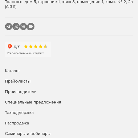
Толстого, дом 5, строение 1, этаж 3, помещение 1, комн. № 2, 2а
Поддержка всех основных реляционных баз данных
(А-311)
(Professional и Enterprise).
Утилита FlexText для синтаксического анализа
плоских файлов.
Поддержка сообщений EDIFACT, X12, HIPAA, HL7, SAP
IDoc и IATA PADIS EDI (зависит от редакции).
Построение новых web-сервисов и подключение
данных к web-сервису.
Каталог
Генерация кода XSLT 1.0/2.0 и XQuery (Professional и
Прайс-листы
Enterprise).
Производители
Передовые функции обработки данных, включая
Специальные предложения
промежуточные переменные.
Техподдержка
Мощные функции сортировки ввода баз данных и
других структурированных данных.
Распродажа
Семинары и вебинары
Визуальное построение функций.