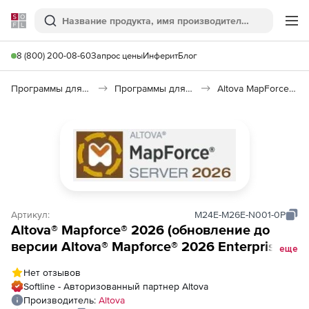
Softline
Поиск
Ме
8 (800) 200-08-60
Запрос цены
Инферит
Блог
Программы для программирования
Программы для работы с базами данных
Altova MapForce 2026
Артикул:
M24E-M26E-N001-0P
Altova® Mapforce® 2026 (обновление до
версии Altova® Mapforce® 2026 Enterprise
еще
Edition), from Altova® Mapforce® (2024 and
Нет отзывов
older) Enterprise Edition to Altova®
Softline - Авторизованный партнер Altova
Mapforce® 2026 Enterprise Edition Named
Производитель:
Altova