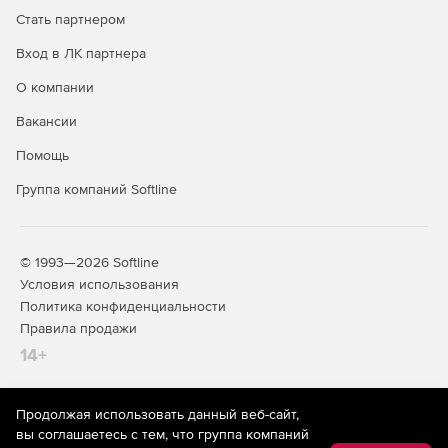
Стать партнером
Генерация кода Java, C# и C++ (Professional и
Enterprise).
Вход в ЛК партнера
О компании
Создание и чтение файлов JSON (Enterprise).
Вакансии
Автоматизация за счет средств управления C# или
JAVA API, ActiveX или командной строки.
Помощь
Группа компаний Softline
Интеграция с StyleVision для рендера результатов
преобразования.
Интеграция с Visual Studio 2013 и Eclipse 4.4
© 1993—2026 Softline
(Professional и Enterprise).
Условия использования
Политика конфиденциальности
32- и 64-разрядные версии.
Правила продажи
Поддержка процедур, хранимых в базе данных SQL
14+
(Enterprise и Professional).
Поддержка таксономии US GAAP 2014 XBRL
Продолжая использовать данный веб-сайт,
На информационном ресурсе store.softline.ru применяются
(Enterprise).
вы соглашаетесь с тем, что группа компаний
рекомендательные технологии
(информационные технологии