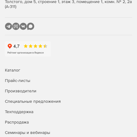
Толстого, дом 5, строение 1, этаж 3, помещение 1, комн. № 2, 2а
Поддержка всех основных реляционных баз данных
(А-311)
(Professional и Enterprise).
Утилита FlexText для синтаксического анализа
плоских файлов.
Поддержка сообщений EDIFACT, X12, HIPAA, HL7, SAP
IDoc и IATA PADIS EDI (зависит от редакции).
Построение новых web-сервисов и подключение
данных к web-сервису.
Каталог
Генерация кода XSLT 1.0/2.0 и XQuery (Professional и
Прайс-листы
Enterprise).
Производители
Передовые функции обработки данных, включая
Специальные предложения
промежуточные переменные.
Техподдержка
Мощные функции сортировки ввода баз данных и
других структурированных данных.
Распродажа
Семинары и вебинары
Визуальное построение функций.