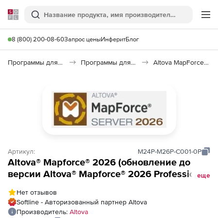
Softline
Поиск
Ме
8 (800) 200-08-60
Запрос цены
Инферит
Блог
Программы для программирования
Программы для работы с базами данных
Altova MapForce 2026
Артикул:
M24P-M26P-C001-0P
Altova® Mapforce® 2026 (обновление до
версии Altova® Mapforce® 2026 Professional
еще
Edition), from Altova® Mapforce® (2024 and
Нет отзывов
older) Professional Edition to Altova®
Softline - Авторизованный партнер Altova
Mapforce® 2026 Professional Edition
Производитель:
Altova