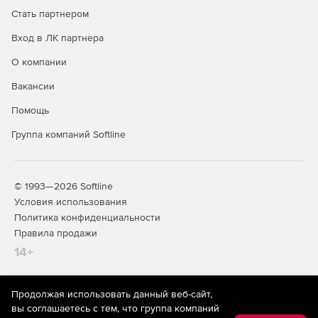
Стать партнером
Генерация кода Java, C# и C++ (Professional и
Enterprise).
Вход в ЛК партнера
О компании
Создание и чтение файлов JSON (Enterprise).
Вакансии
Автоматизация за счет средств управления C# или
JAVA API, ActiveX или командной строки.
Помощь
Группа компаний Softline
Интеграция с StyleVision для рендера результатов
преобразования.
Интеграция с Visual Studio 2013 и Eclipse 4.4
© 1993—2026 Softline
(Professional и Enterprise).
Условия использования
Политика конфиденциальности
32- и 64-разрядные версии.
Правила продажи
Поддержка процедур, хранимых в базе данных SQL
14+
(Enterprise и Professional).
Поддержка таксономии US GAAP 2014 XBRL
Продолжая использовать данный веб-сайт,
На информационном ресурсе store.softline.ru применяются
(Enterprise).
вы соглашаетесь с тем, что группа компаний
рекомендательные технологии
(информационные технологии