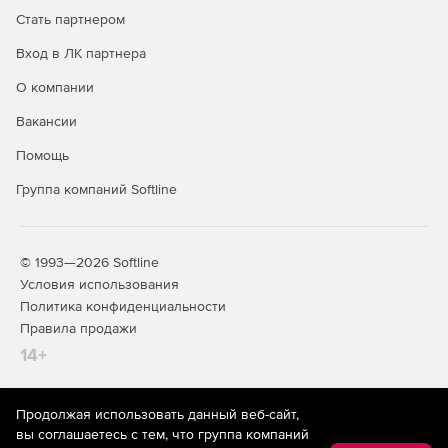
Стать партнером
Генерация кода Java, C# и C++ (Professional и
Enterprise).
Вход в ЛК партнера
О компании
Создание и чтение файлов JSON (Enterprise).
Вакансии
Автоматизация за счет средств управления C# или
JAVA API, ActiveX или командной строки.
Помощь
Группа компаний Softline
Интеграция с StyleVision для рендера результатов
преобразования.
Интеграция с Visual Studio 2013 и Eclipse 4.4
© 1993—2026 Softline
(Professional и Enterprise).
Условия использования
Политика конфиденциальности
32- и 64-разрядные версии.
Правила продажи
Поддержка процедур, хранимых в базе данных SQL
14+
(Enterprise и Professional).
Поддержка таксономии US GAAP 2014 XBRL
Продолжая использовать данный веб-сайт,
На информационном ресурсе store.softline.ru применяются
(Enterprise).
вы соглашаетесь с тем, что группа компаний
рекомендательные технологии
(информационные технологии