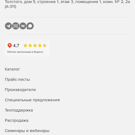
Толстого, дом 5, строение 1, этаж 3, помещение 1, комн. № 2, 2а
Поддержка всех основных реляционных баз данных
(А-311)
(Professional и Enterprise).
Утилита FlexText для синтаксического анализа
плоских файлов.
Поддержка сообщений EDIFACT, X12, HIPAA, HL7, SAP
IDoc и IATA PADIS EDI (зависит от редакции).
Построение новых web-сервисов и подключение
данных к web-сервису.
Каталог
Генерация кода XSLT 1.0/2.0 и XQuery (Professional и
Прайс-листы
Enterprise).
Производители
Передовые функции обработки данных, включая
Специальные предложения
промежуточные переменные.
Техподдержка
Мощные функции сортировки ввода баз данных и
других структурированных данных.
Распродажа
Семинары и вебинары
Визуальное построение функций.