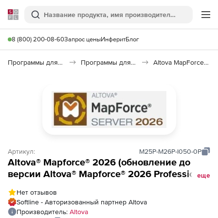
Softline
Поиск
Ме
8 (800) 200-08-60
Запрос цены
Инферит
Блог
Программы для программирования
Программы для работы с базами данных
Altova MapForce 2026
Артикул:
M25P-M26P-I050-0P
Altova® Mapforce® 2026 (обновление до
версии Altova® Mapforce® 2026 Professional
еще
Edition), from Altova® Mapforce® 2025
Нет отзывов
Professional Edition to Altova® Mapforce®
Softline - Авторизованный партнер Altova
2026 Professional Edition Installed Users (50)
Производитель:
Altova