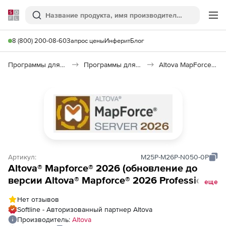
Softline
Поиск
Ме
8 (800) 200-08-60
Запрос цены
Инферит
Блог
Программы для программирования
Программы для работы с базами данных
Altova MapForce 2026
Артикул:
M25P-M26P-N050-0P
Altova® Mapforce® 2026 (обновление до
версии Altova® Mapforce® 2026 Professional
еще
Edition), from Altova® Mapforce® 2025
Нет отзывов
Professional Edition to Altova® Mapforce®
Softline - Авторизованный партнер Altova
2026 Professional Edition Named Users (50)
Производитель:
Altova