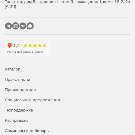
Толстого, дом 5, строение 1, этаж 3, помещение 1, комн. № 2, 2а
Поддержка всех основных реляционных баз данных
(А-311)
(Professional и Enterprise).
Утилита FlexText для синтаксического анализа
плоских файлов.
Поддержка сообщений EDIFACT, X12, HIPAA, HL7, SAP
IDoc и IATA PADIS EDI (зависит от редакции).
Построение новых web-сервисов и подключение
данных к web-сервису.
Каталог
Генерация кода XSLT 1.0/2.0 и XQuery (Professional и
Прайс-листы
Enterprise).
Производители
Передовые функции обработки данных, включая
Специальные предложения
промежуточные переменные.
Техподдержка
Мощные функции сортировки ввода баз данных и
других структурированных данных.
Распродажа
Семинары и вебинары
Визуальное построение функций.