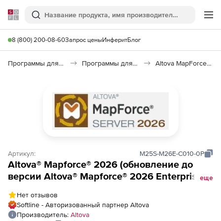
Softline
Поиск
Ме
8 (800) 200-08-60
Запрос цены
Инферит
Блог
Программы для программирования
Программы для работы с базами данных
Altova MapForce 2026
Артикул:
M25S-M26E-C010-0P
Altova® Mapforce® 2026 (обновление до
версии Altova® Mapforce® 2026 Enterprise
еще
Edition), from Altova® Mapforce® 2025 Basic
Нет отзывов
Edition to Altova® Mapforce® 2026 Enterprise
Softline - Авторизованный партнер Altova
Edition Concurrent Users (10)
Производитель:
Altova