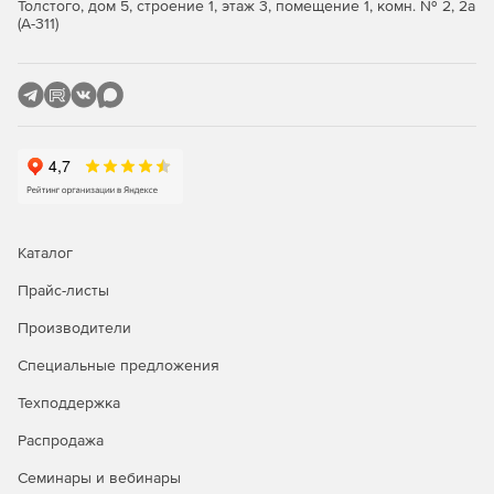
Толстого, дом 5, строение 1, этаж 3, помещение 1, комн. № 2, 2а
Поддержка всех основных реляционных баз данных
(А-311)
(Professional и Enterprise).
Утилита FlexText для синтаксического анализа
плоских файлов.
Поддержка сообщений EDIFACT, X12, HIPAA, HL7, SAP
IDoc и IATA PADIS EDI (зависит от редакции).
Построение новых web-сервисов и подключение
данных к web-сервису.
Каталог
Генерация кода XSLT 1.0/2.0 и XQuery (Professional и
Прайс-листы
Enterprise).
Производители
Передовые функции обработки данных, включая
Специальные предложения
промежуточные переменные.
Техподдержка
Мощные функции сортировки ввода баз данных и
других структурированных данных.
Распродажа
Семинары и вебинары
Визуальное построение функций.