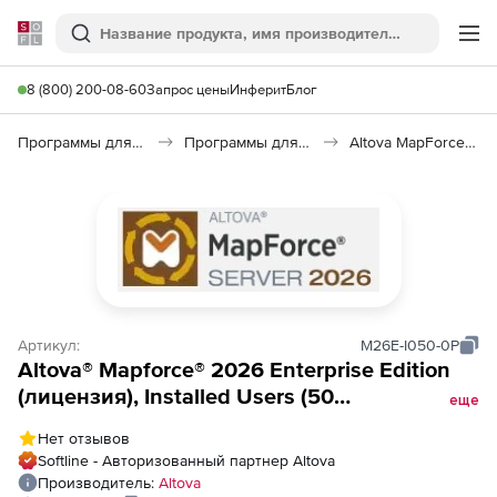
Softline
Поиск
Ме
8 (800) 200-08-60
Запрос цены
Инферит
Блог
Программы для программирования
Программы для работы с базами данных
Altova MapForce 2026
Артикул:
M26E-I050-0P
Altova® Mapforce® 2026 Enterprise Edition
(лицензия), Installed Users (50
еще
пользователей)
Нет отзывов
Softline - Авторизованный партнер Altova
Производитель:
Altova