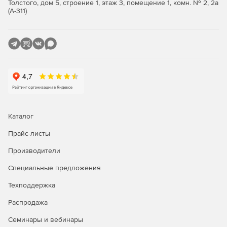
Толстого, дом 5, строение 1, этаж 3, помещение 1, комн. № 2, 2а
Поддержка всех основных реляционных баз данных
(А-311)
(Professional и Enterprise).
Утилита FlexText для синтаксического анализа
плоских файлов.
Поддержка сообщений EDIFACT, X12, HIPAA, HL7, SAP
IDoc и IATA PADIS EDI (зависит от редакции).
Построение новых web-сервисов и подключение
данных к web-сервису.
Каталог
Генерация кода XSLT 1.0/2.0 и XQuery (Professional и
Прайс-листы
Enterprise).
Производители
Передовые функции обработки данных, включая
Специальные предложения
промежуточные переменные.
Техподдержка
Мощные функции сортировки ввода баз данных и
других структурированных данных.
Распродажа
Семинары и вебинары
Визуальное построение функций.