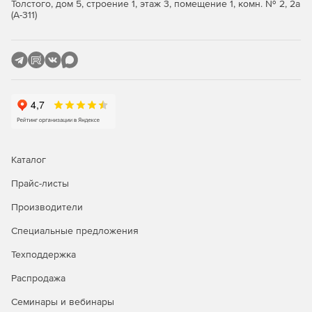
Толстого, дом 5, строение 1, этаж 3, помещение 1, комн. № 2, 2а
Поддержка всех основных реляционных баз данных
(А-311)
(Professional и Enterprise).
Утилита FlexText для синтаксического анализа
плоских файлов.
Поддержка сообщений EDIFACT, X12, HIPAA, HL7, SAP
IDoc и IATA PADIS EDI (зависит от редакции).
Построение новых web-сервисов и подключение
данных к web-сервису.
Каталог
Генерация кода XSLT 1.0/2.0 и XQuery (Professional и
Прайс-листы
Enterprise).
Производители
Передовые функции обработки данных, включая
Специальные предложения
промежуточные переменные.
Техподдержка
Мощные функции сортировки ввода баз данных и
других структурированных данных.
Распродажа
Семинары и вебинары
Визуальное построение функций.