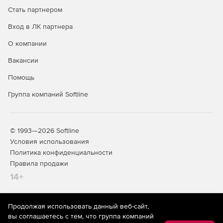
Стать партнером
Генерация кода Java, C# и C++ (Professional и
Enterprise).
Вход в ЛК партнера
О компании
Создание и чтение файлов JSON (Enterprise).
Вакансии
Автоматизация за счет средств управления C# или
JAVA API, ActiveX или командной строки.
Помощь
Группа компаний Softline
Интеграция с StyleVision для рендера результатов
преобразования.
Интеграция с Visual Studio 2013 и Eclipse 4.4
© 1993—2026 Softline
(Professional и Enterprise).
Условия использования
Политика конфиденциальности
32- и 64-разрядные версии.
Правила продажи
Поддержка процедур, хранимых в базе данных SQL
14+
(Enterprise и Professional).
Поддержка таксономии US GAAP 2014 XBRL
Продолжая использовать данный веб-сайт,
На информационном ресурсе store.softline.ru применяются
(Enterprise).
вы соглашаетесь с тем, что группа компаний
рекомендательные технологии
(информационные технологии