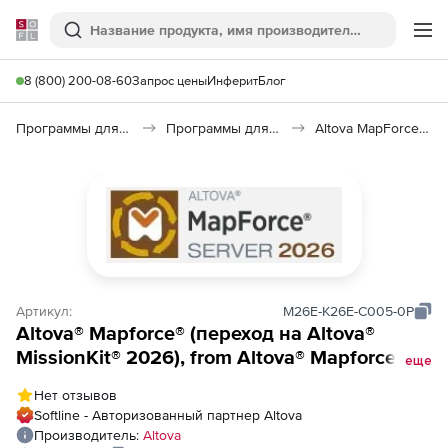
Softline
Поиск
Ме
8 (800) 200-08-60
Запрос цены
Инферит
Блог
Программы для программирования
Программы для работы с базами данных
Altova MapForce 2026
Артикул:
M26E-K26E-C005-0P
Altova® Mapforce® (переход на Altova®
MissionKit® 2026), from Altova® Mapforce®
еще
2026 Enterprise Edition to Altova®
Нет отзывов
MissionKit® 2026 Enterprise Edition
Softline - Авторизованный партнер Altova
Concurrent Users (5)
Производитель:
Altova