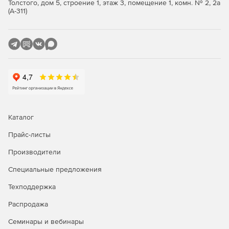
Толстого, дом 5, строение 1, этаж 3, помещение 1, комн. № 2, 2а
Поддержка всех основных реляционных баз данных
(А-311)
(Professional и Enterprise).
Утилита FlexText для синтаксического анализа
плоских файлов.
Поддержка сообщений EDIFACT, X12, HIPAA, HL7, SAP
IDoc и IATA PADIS EDI (зависит от редакции).
Построение новых web-сервисов и подключение
данных к web-сервису.
Каталог
Генерация кода XSLT 1.0/2.0 и XQuery (Professional и
Прайс-листы
Enterprise).
Производители
Передовые функции обработки данных, включая
Специальные предложения
промежуточные переменные.
Техподдержка
Мощные функции сортировки ввода баз данных и
других структурированных данных.
Распродажа
Семинары и вебинары
Визуальное построение функций.