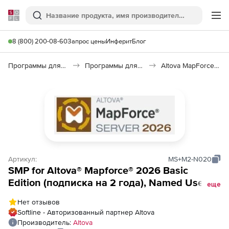
Softline
Поиск
Ме
8 (800) 200-08-60
Запрос цены
Инферит
Блог
Программы для программирования
Программы для работы с базами данных
Altova MapForce 2026
Артикул:
MS+M2-N020
SMP for Altova® Mapforce® 2026 Basic
Edition (подписка на 2 года), Named Users
еще
(20 пользователей)
Нет отзывов
Softline - Авторизованный партнер Altova
Производитель:
Altova