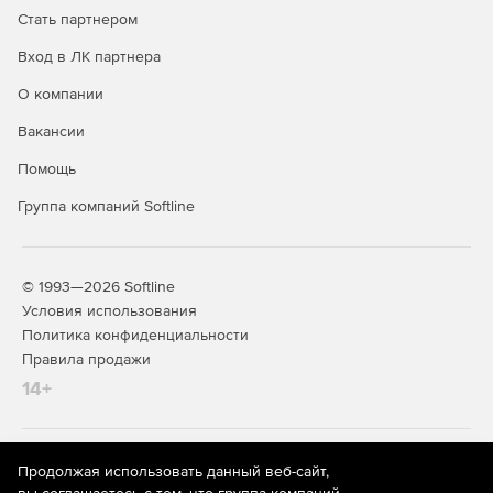
Стать партнером
Вход в ЛК партнера
О компании
Вакансии
Помощь
Группа компаний Softline
© 1993—2026 Softline
Условия использования
Политика конфиденциальности
Правила продажи
14+
На информационном ресурсе store.softline.ru применяются
Продолжая использовать данный веб-сайт,
рекомендательные технологии
(информационные технологии