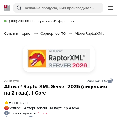
Softline
Поиск
Ме
8 (800) 200-08-60
Запрос цены
Инферит
Блог
Сеть и интернет
Серверное ПО
Altova RaptorXML Server 2026
Артикул:
R26M-K001-S2
Altova® RaptorXML Server 2026 (лицензия
на 2 года), 1 Core
Нет отзывов
Softline - Авторизованный партнер Altova
Производитель:
Altova