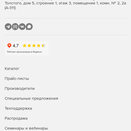
таксономии (редактор только в Enterprise).
Толстого, дом 5, строение 1, этаж 3, помещение 1, комн. № 2, 2а
(А-311)
Поддержка данных Open XML (OOXML) в MS Office
2007 и выше.
Графический WSDL-редактор (поддержка WSDL 1.1 и
2.0) (только в Enterprise).
Поддержка встроенных схем XML в файлах WSDL
(Enterprise).
Генерация кода Java/C#/C++ из схем XML (только в
Каталог
Enterprise).
Прайс-листы
SOAP-клиент 1.1/2.2, отладчик и валидатор (только в
Производители
Enterprise).
Специальные предложения
Поддержка цифровых XML-подписей (только в
Enterprise).
Техподдержка
Мгновенное создание диаграмм для отображения и
Распродажа
анализа XML-данных (только в Enterprise).
Семинары и вебинары