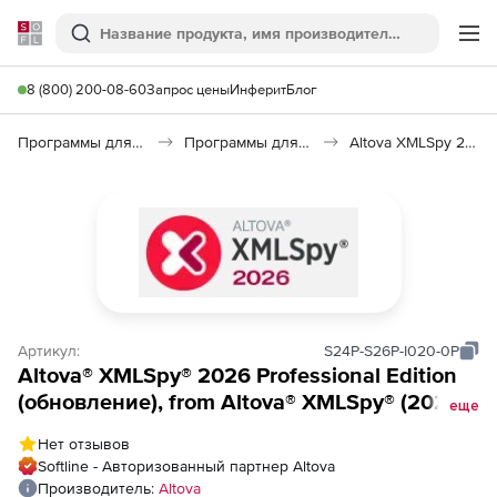
Softline
Поиск
Ме
8 (800) 200-08-60
Запрос цены
Инферит
Блог
Программы для программирования
Программы для разработки ПО
Altova XMLSpy 2026
Артикул:
S24P-S26P-I020-0P
Altova® XMLSpy® 2026 Professional Edition
(обновление), from Altova® XMLSpy® (2024
еще
and older) Professional Edition to Altova®
Нет отзывов
XMLSpy® 2026 Professional Edition Installed
Softline - Авторизованный партнер Altova
Users (20)
Производитель:
Altova