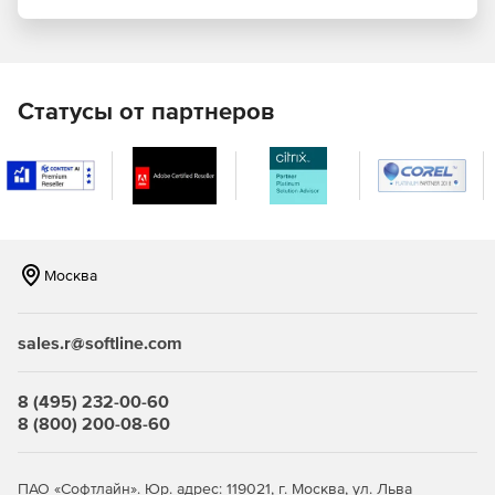
Поддержка XQuery Update Facility посредством
выполнения XQuery.
XML-валидация с автоматическим исправлением
Статусы от партнеров
ошибок, интеграция с RaptorXML.
Полная поддержка XML Schema 1.1.
Валидация SmartFix в редакторе XML-схем.
Автозавершение XPath и XPath-анализатор,
Москва
поддержка XPath 3.0.
Интеграция баз данных, интеграция со средами
sales.r@softline.com
разработки Visual Studio и Eclipse.
Поддержка сервера Microsoft SharePoint.
8 (495) 232-00-60
8 (800) 200-08-60
Редактор DTD и конвертер DTD-схем.
XBRL-валидатор и графический редактор XBRL-
ПАО «Софтлайн». Юр. адрес: 119021, г. Москва, ул. Льва