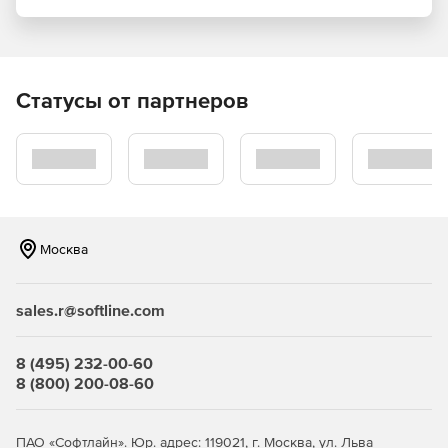
Поддержка XQuery Update Facility посредством
выполнения XQuery.
XML-валидация с автоматическим исправлением
Статусы от партнеров
ошибок, интеграция с RaptorXML.
Полная поддержка XML Schema 1.1.
Валидация SmartFix в редакторе XML-схем.
Автозавершение XPath и XPath-анализатор,
Москва
поддержка XPath 3.0.
Интеграция баз данных, интеграция со средами
sales.r@softline.com
разработки Visual Studio и Eclipse.
Поддержка сервера Microsoft SharePoint.
8 (495) 232-00-60
8 (800) 200-08-60
Редактор DTD и конвертер DTD-схем.
XBRL-валидатор и графический редактор XBRL-
ПАО «Софтлайн». Юр. адрес: 119021, г. Москва, ул. Льва