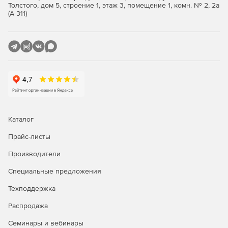
таксономии (редактор только в Enterprise).
Толстого, дом 5, строение 1, этаж 3, помещение 1, комн. № 2, 2а
(А-311)
Поддержка данных Open XML (OOXML) в MS Office
2007 и выше.
Графический WSDL-редактор (поддержка WSDL 1.1 и
2.0) (только в Enterprise).
Поддержка встроенных схем XML в файлах WSDL
(Enterprise).
Генерация кода Java/C#/C++ из схем XML (только в
Каталог
Enterprise).
Прайс-листы
SOAP-клиент 1.1/2.2, отладчик и валидатор (только в
Производители
Enterprise).
Специальные предложения
Поддержка цифровых XML-подписей (только в
Enterprise).
Техподдержка
Мгновенное создание диаграмм для отображения и
Распродажа
анализа XML-данных (только в Enterprise).
Семинары и вебинары