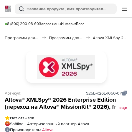
Softline
Поиск
Ме
8 (800) 200-08-60
Запрос цены
Инферит
Блог
Программы для программирования
Программы для разработки ПО
Altova XMLSpy 2026
Артикул:
S25E-K26E-I050-0P
Altova® XMLSpy® 2026 Enterprise Edition
(переход на Altova® MissionKit® 2026), from
еще
Altova® XMLSpy® 2025 Enterprise Edition to
Нет отзывов
Altova® MissionKit® 2026 Enterprise Edition
Softline - Авторизованный партнер Altova
Installed Users (50)
Производитель:
Altova