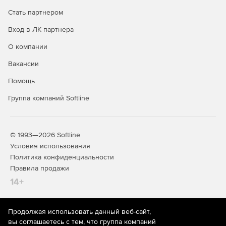
JSON-редактор и конвертация данных между JSON и
Стать партнером
XML.
Вход в ЛК партнера
Редактор HTML и CSS с поддержкой HTML5 и CSS3
О компании
Интерфейс программирования для Java и COM,
Вакансии
интеграция с Java-приложениями.
Помощь
Управление проектами XML.
Группа компаний Softline
Гибкая интеграция со сторонними программами.
Доступ, изменение и редактирование файлов в ZIP-
© 1993—2026 Softline
архивах.
Условия использования
Политика конфиденциальности
Редактирование, проверка и предпросмотр файлов
Правила продажи
EPUB.
14+
Поддержка слов CamelCase в проверке
правописания, удаление лишних пробелов.
Продолжая использовать данный веб-сайт,
На информационном ресурсе store.softline.ru применяются
Схемы UBL 2.1 в составе продукта.
вы соглашаетесь с тем, что группа компаний
рекомендательные технологии
(информационные технологии