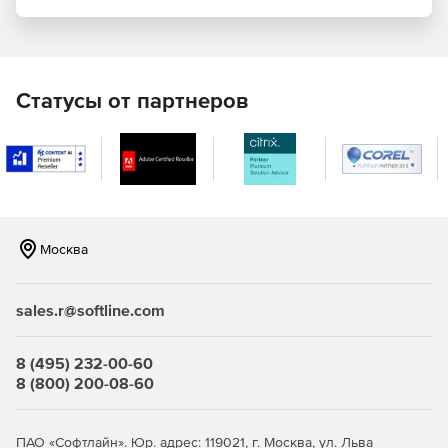
Поддержка XQuery Update Facility посредством
выполнения XQuery.
XML-валидация с автоматическим исправлением
Статусы от партнеров
ошибок, интеграция с RaptorXML.
Полная поддержка XML Schema 1.1.
Валидация SmartFix в редакторе XML-схем.
Автозавершение XPath и XPath-анализатор,
Москва
поддержка XPath 3.0.
Интеграция баз данных, интеграция со средами
sales.r@softline.com
разработки Visual Studio и Eclipse.
Поддержка сервера Microsoft SharePoint.
8 (495) 232-00-60
8 (800) 200-08-60
Редактор DTD и конвертер DTD-схем.
XBRL-валидатор и графический редактор XBRL-
ПАО «Софтлайн». Юр. адрес: 119021, г. Москва, ул. Льва