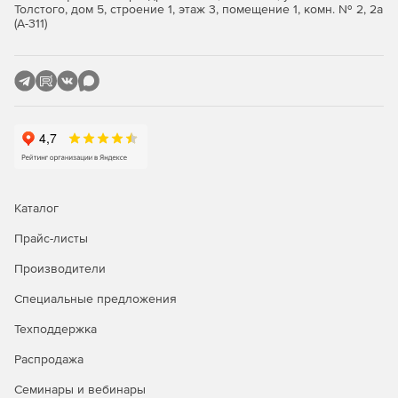
таксономии (редактор только в Enterprise).
Толстого, дом 5, строение 1, этаж 3, помещение 1, комн. № 2, 2а
(А-311)
Поддержка данных Open XML (OOXML) в MS Office
2007 и выше.
Графический WSDL-редактор (поддержка WSDL 1.1 и
2.0) (только в Enterprise).
Поддержка встроенных схем XML в файлах WSDL
(Enterprise).
Генерация кода Java/C#/C++ из схем XML (только в
Каталог
Enterprise).
Прайс-листы
SOAP-клиент 1.1/2.2, отладчик и валидатор (только в
Производители
Enterprise).
Специальные предложения
Поддержка цифровых XML-подписей (только в
Enterprise).
Техподдержка
Мгновенное создание диаграмм для отображения и
Распродажа
анализа XML-данных (только в Enterprise).
Семинары и вебинары