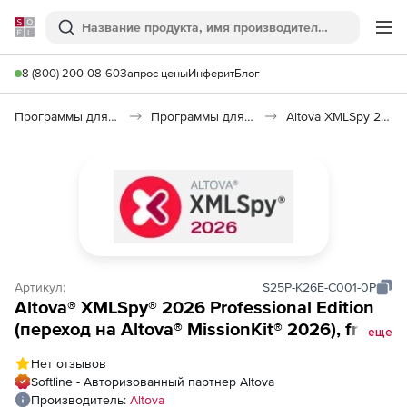
Softline
Поиск
Ме
8 (800) 200-08-60
Запрос цены
Инферит
Блог
Программы для программирования
Программы для разработки ПО
Altova XMLSpy 2026
Артикул:
S25P-K26E-C001-0P
Altova® XMLSpy® 2026 Professional Edition
(переход на Altova® MissionKit® 2026), from
еще
Altova® XMLSpy® 2025 Professional Edition
Нет отзывов
to Altova® MissionKit® 2026 Enterprise
Softline - Авторизованный партнер Altova
Edition Concurrent Users (1)
Производитель:
Altova