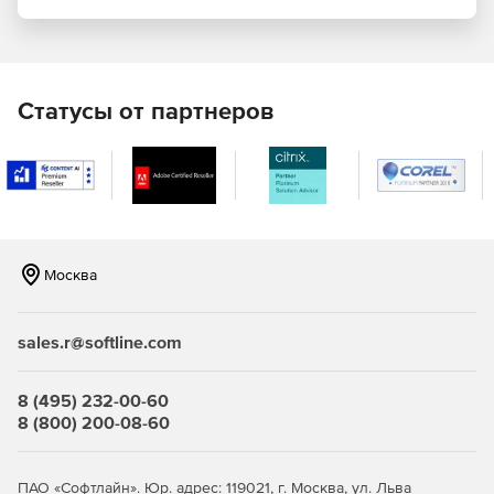
Поддержка XQuery Update Facility посредством
выполнения XQuery.
XML-валидация с автоматическим исправлением
Статусы от партнеров
ошибок, интеграция с RaptorXML.
Полная поддержка XML Schema 1.1.
Валидация SmartFix в редакторе XML-схем.
Автозавершение XPath и XPath-анализатор,
Москва
поддержка XPath 3.0.
Интеграция баз данных, интеграция со средами
sales.r@softline.com
разработки Visual Studio и Eclipse.
Поддержка сервера Microsoft SharePoint.
8 (495) 232-00-60
8 (800) 200-08-60
Редактор DTD и конвертер DTD-схем.
XBRL-валидатор и графический редактор XBRL-
ПАО «Софтлайн». Юр. адрес: 119021, г. Москва, ул. Льва