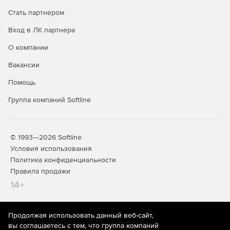
JSON-редактор и конвертация данных между JSON и
Стать партнером
XML.
Вход в ЛК партнера
Редактор HTML и CSS с поддержкой HTML5 и CSS3
О компании
Интерфейс программирования для Java и COM,
Вакансии
интеграция с Java-приложениями.
Помощь
Управление проектами XML.
Группа компаний Softline
Гибкая интеграция со сторонними программами.
Доступ, изменение и редактирование файлов в ZIP-
© 1993—2026 Softline
архивах.
Условия использования
Политика конфиденциальности
Редактирование, проверка и предпросмотр файлов
Правила продажи
EPUB.
14+
Поддержка слов CamelCase в проверке
правописания, удаление лишних пробелов.
Продолжая использовать данный веб-сайт,
На информационном ресурсе store.softline.ru применяются
Схемы UBL 2.1 в составе продукта.
вы соглашаетесь с тем, что группа компаний
рекомендательные технологии
(информационные технологии