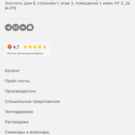
таксономии (редактор только в Enterprise).
Толстого, дом 5, строение 1, этаж 3, помещение 1, комн. № 2, 2а
(А-311)
Поддержка данных Open XML (OOXML) в MS Office
2007 и выше.
Графический WSDL-редактор (поддержка WSDL 1.1 и
2.0) (только в Enterprise).
Поддержка встроенных схем XML в файлах WSDL
(Enterprise).
Генерация кода Java/C#/C++ из схем XML (только в
Каталог
Enterprise).
Прайс-листы
SOAP-клиент 1.1/2.2, отладчик и валидатор (только в
Производители
Enterprise).
Специальные предложения
Поддержка цифровых XML-подписей (только в
Enterprise).
Техподдержка
Мгновенное создание диаграмм для отображения и
Распродажа
анализа XML-данных (только в Enterprise).
Семинары и вебинары