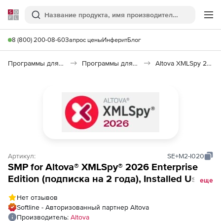
Softline
Поиск
Ме
8 (800) 200-08-60
Запрос цены
Инферит
Блог
Программы для программирования
Программы для разработки ПО
Altova XMLSpy 2026
Артикул:
SE+M2-I020
SMP for Altova® XMLSpy® 2026 Enterprise
Edition (подписка на 2 года), Installed Users
еще
(20 пользователей)
Нет отзывов
Softline - Авторизованный партнер Altova
Производитель:
Altova