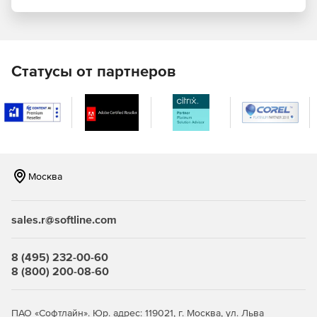
Поддержка XQuery Update Facility посредством
выполнения XQuery.
XML-валидация с автоматическим исправлением
Статусы от партнеров
ошибок, интеграция с RaptorXML.
Полная поддержка XML Schema 1.1.
Валидация SmartFix в редакторе XML-схем.
Автозавершение XPath и XPath-анализатор,
Москва
поддержка XPath 3.0.
Интеграция баз данных, интеграция со средами
sales.r@softline.com
разработки Visual Studio и Eclipse.
Поддержка сервера Microsoft SharePoint.
8 (495) 232-00-60
8 (800) 200-08-60
Редактор DTD и конвертер DTD-схем.
XBRL-валидатор и графический редактор XBRL-
ПАО «Софтлайн». Юр. адрес: 119021, г. Москва, ул. Льва