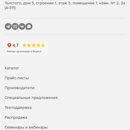
таксономии (редактор только в Enterprise).
Толстого, дом 5, строение 1, этаж 3, помещение 1, комн. № 2, 2а
(А-311)
Поддержка данных Open XML (OOXML) в MS Office
2007 и выше.
Графический WSDL-редактор (поддержка WSDL 1.1 и
2.0) (только в Enterprise).
Поддержка встроенных схем XML в файлах WSDL
(Enterprise).
Генерация кода Java/C#/C++ из схем XML (только в
Каталог
Enterprise).
Прайс-листы
SOAP-клиент 1.1/2.2, отладчик и валидатор (только в
Производители
Enterprise).
Специальные предложения
Поддержка цифровых XML-подписей (только в
Enterprise).
Техподдержка
Мгновенное создание диаграмм для отображения и
Распродажа
анализа XML-данных (только в Enterprise).
Семинары и вебинары