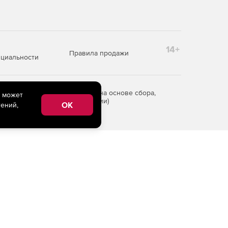
14+
Правила продажи
циальности
редоставления информации на основе сбора,
e может
рритории Российской Федерации)
OK
ений,