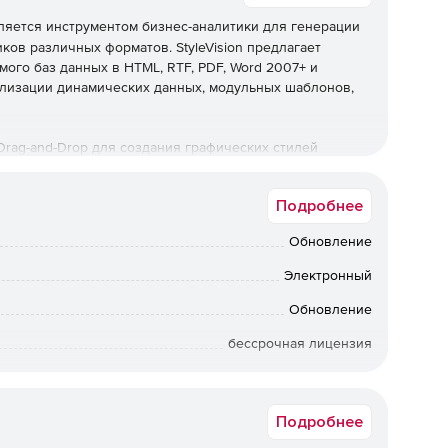
яется инструментом бизнес-аналитики для генерации
ков различных форматов. StyleVision предлагает
ого баз данных в HTML, RTF, PDF, Word 2007+ и
ализации динамических данных, модульных шаблонов,
 Drag-and-Drop для создания графических стилей
ие основывается на стандартах и поддерживает XSLT
зы данных. Продукт оптимизирован для многоканальной
Подробнее
ерсиями Basic, Professional и Enterprise.
Обновление
Электронный
ка электронных форм.
Обновление
 XBRL и баз данных.
бессрочная лицензия
rd 2007+ и электронных формах (зависит от редакции).
Коммерческая
Подробнее