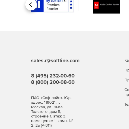
Интеграция с Visual Studio и Eclipse (Profession
Назад
32- и 64-разрядные версии.
Отображение информации в строках и столбц
Функция оценки XPath-выражений непосредстве
Интеграция с Java-приложениями (Enterprise и 
sales.r@softline.com
Ка
Проверка правописания для CamelCase.
Пр
8 (495) 232-00-60
Пр
Поддержка таксономии US GAAP 2014 XBRL (En
8 (800) 200-08-60
С
п
ПАО «Софтлайн». Юр.
адрес: 119021, г.
Те
Москва, ул. Льва
Толстого, дом 5,
строение 1, этаж 3,
помещение 1, комн. №
2, 2а (А-311)