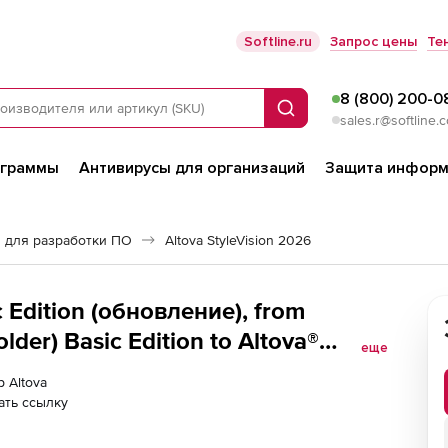
Softline.ru
Запрос цены
Те
8 (800) 200-0
Поиск
sales.r@softline.
ограммы
Антивирусы для организаций
Защита информ
 для разработки ПО
Altova StyleVision 2026
c Edition (обновление), from
older) Basic Edition to Altova®
еще
Installed Users (20)
р Altova
ать ссылку