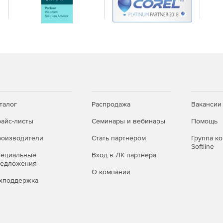
al и Enterprise).
а в зависимости от условий.
нно в StyleVision XPath Builder.
Professional).
талог
Распродажа
Вакансии
айс-листы
Семинары и вебинары
Помощь
оизводители
Стать партнером
Группа к
terprise).
Softline
пециальные
Вход в ЛК партнера
редложения
О компании
хподдержка