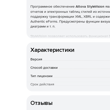
Программное обеспечение
Altova StyleVision
явл
отчетов и электронных таблиц стилей из источни
поддержку трансформации XML, XBRL и содержим
Authentic eForms. Предусмотрены функции визу
диаграмм и т. п.
StyleVision позволяет использовать функционал
публикации данных в различные форматы. Решен
1.0/2.0, XSL:FO, CSS, JavaScript и основные ба
Характеристики
публикации. Программа StyleVision представлена в
Версия
Характеристики Altova StyleVision:
Способ доставки
Визуальный дизайн таблиц стилей, разработ
Тип лицензии
Создание отчетов на основе источников XML,
Срок действия
Публикация XML-данных в HTML, RTF, PDF, Wo
Тип организации
Отзывы
Рендер XBRL в HTML, RTF, PDF и Word 2007+.