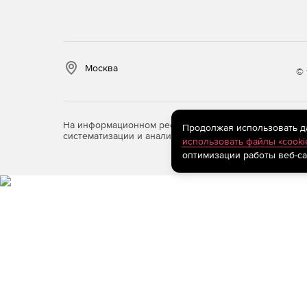
Москва
© 
На информационном ресурсе store.softline.ru примен
Продолжая использовать дан
систематизации и анализа сведений, относящихся к 
использовать файлы «cooki
оптимизации работы веб-са