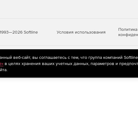
Политика
Условия использования
1993—2026 Softline
конфиден
яются
рекомендательные технологии
(информационные технологии п
ный веб-сайт, вы соглашаетесь с тем, что группа компаний Softlin
предпочтениям пользователей сети «Интернет», находящихся на те
e»
в целях хранения ваших учетных данных, параметров и предпочт
йта.