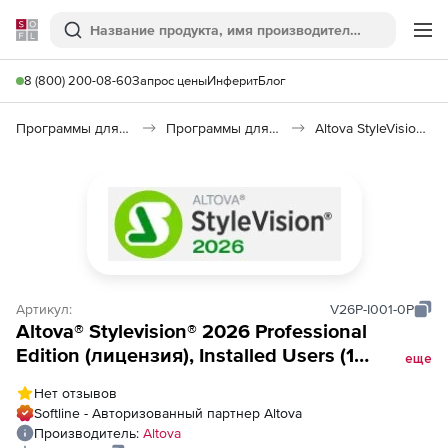
Softline
Поиск
Ме
8 (800) 200-08-60
Запрос цены
Инферит
Блог
Программы для программирования
Программы для разработки ПО
Altova StyleVision 2026
Артикул:
V26P-I001-0P
Altova® Stylevision® 2026 Professional
Edition (лицензия), Installed Users (1
еще
пользователь)
Нет отзывов
Softline - Авторизованный партнер Altova
Производитель:
Altova