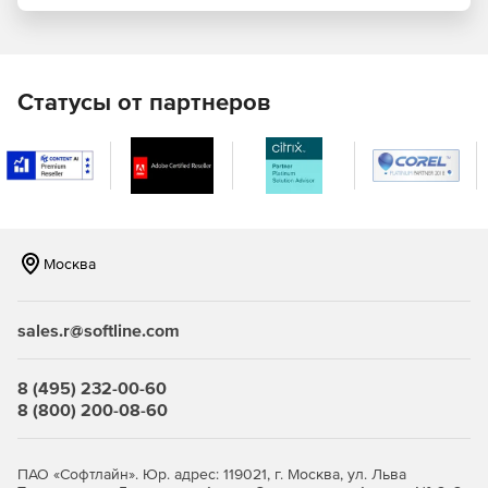
Публикация информации из баз данных в HTML, RTF,
PDF, Word 2007+ и электронных формах.
Поддержка вывода сносок в формате RTF (Professional
Статусы от партнеров
и Enterprise); в форматах PDF и Word (Enterprise).
Создание диаграмм и графиков для XML, баз данных и
XBRL-данных.
Создание таблиц стилей для XML-схем, DTD, XBRL-
таксономии (редакция Enterprise) и источников данных
Москва
из баз (Professional и Enterprise).
Поддержка HTML5 и CSS3; поддержка генерации
sales.r@softline.com
HTML-фрагментов.
Графическая разработка таблиц стилей XSLT 1.0, 2.0 и
8 (495) 232-00-60
XSL:FO.
8 (800) 200-08-60
Портативные XML-формы – все компоненты
разработки встроены в один PXF-файл (Professional и
ПАО «Софтлайн». Юр. адрес: 119021, г. Москва, ул. Льва
Enterprise).