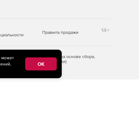
14+
Правила продажи
циальности
редоставления информации на основе сбора,
e может
рритории Российской Федерации)
OK
ений,