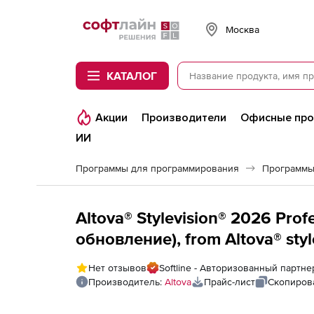
Softline
Москва
КАТАЛОГ
Акции
Производители
Офисные пр
ИИ
Программы для программирования
Программы
Altova® Stylevision® 2026 Prof
обновление), from Altova® styl
to Altova® stylevision® 2026 Ent
Нет отзывов
Softline - Авторизованный партне
Производитель:
Altova
Прайс-лист
Скопиров