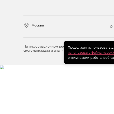
Москва
© 
На информационном ресурсе store.softline.ru примен
Продолжая использовать дан
систематизации и анализа сведений, относящихся к 
использовать файлы «cooki
оптимизации работы веб-са