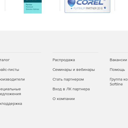
al и Enterprise).
а в зависимости от условий.
нно в StyleVision XPath Builder.
Professional).
талог
Распродажа
Вакансии
айс-листы
Семинары и вебинары
Помощь
оизводители
Стать партнером
Группа к
terprise).
Softline
пециальные
Вход в ЛК партнера
редложения
О компании
хподдержка