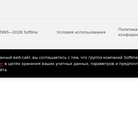
Политика
Условия использования
1993—2026 Softline
конфиден
яются
рекомендательные технологии
(информационные технологии п
ный веб-сайт, вы соглашаетесь с тем, что группа компаний Softlin
предпочтениям пользователей сети «Интернет», находящихся на те
e»
в целях хранения ваших учетных данных, параметров и предпочт
йта.