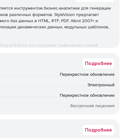
яется инструментом бизнес-аналитики для генерации
ков различных форматов. StyleVision предлагает
ого баз данных в HTML, RTF, PDF, Word 2007+ и
ализации динамических данных, модульных шаблонов,
 Drag-and-Drop для создания графических стилей
ие основывается на стандартах и поддерживает XSLT
зы данных. Продукт оптимизирован для многоканальной
Подробнее
ерсиями Basic, Professional и Enterprise.
Перекрестное обновление
Электронный
ка электронных форм.
Перекрестное обновление
 XBRL и баз данных.
бессрочная лицензия
rd 2007+ и электронных формах (зависит от редакции).
Коммерческая
Подробнее