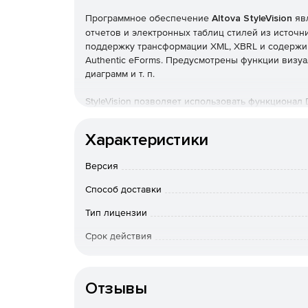
Программное обеспечение
Altova StyleVision
явл
отчетов и электронных таблиц стилей из источни
поддержку трансформации XML, XBRL и содержим
Authentic eForms. Предусмотрены функции визу
диаграмм и т. п.
StyleVision позволяет использовать функционал
публикации данных в различные форматы. Решен
1.0/2.0, XSL:FO, CSS, JavaScript и основные ба
Характеристики
публикации. Программа StyleVision представлена в
Версия
Характеристики Altova StyleVision:
Способ доставки
Визуальный дизайн таблиц стилей, разработ
Тип лицензии
Создание отчетов на основе источников XML,
Срок действия
Публикация XML-данных в HTML, RTF, PDF, Wo
Тип организации
Отзывы
Рендер XBRL в HTML, RTF, PDF и Word 2007+.