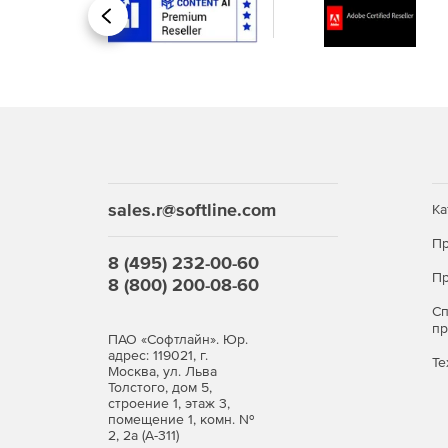
Интеграция с Visual Studio и Eclipse (Profession
Назад
32- и 64-разрядные версии.
Отображение информации в строках и столбц
Функция оценки XPath-выражений непосредстве
Интеграция с Java-приложениями (Enterprise и 
sales.r@softline.com
Ка
Проверка правописания для CamelCase.
Пр
8 (495) 232-00-60
Пр
Поддержка таксономии US GAAP 2014 XBRL (En
8 (800) 200-08-60
С
п
ПАО «Софтлайн». Юр.
адрес: 119021, г.
Те
Москва, ул. Льва
Толстого, дом 5,
строение 1, этаж 3,
помещение 1, комн. №
2, 2а (А-311)