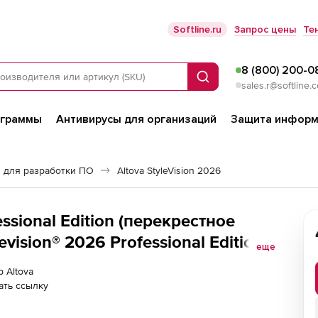
Softline.ru
Запрос цены
Те
8 (800) 200-0
Поиск
sales.r@softline.
ограммы
Антивирусы для организаций
Защита информ
 для разработки ПО
Altova StyleVision 2026
essional Edition (перекрестное
evision® 2026 Professional Edition
еще
erprise Edition Installed Users (1)
р Altova
ать ссылку