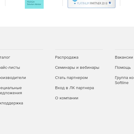
а в зависимости от условий.
нно в StyleVision XPath Builder.
Professional).
талог
Распродажа
Вакансии
айс-листы
Семинары и вебинары
Помощь
оизводители
Стать партнером
Группа к
terprise).
Softline
пециальные
Вход в ЛК партнера
редложения
О компании
хподдержка