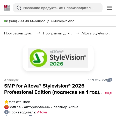
Softline
Поиск
Ме
8 (800) 200-08-60
Запрос цены
Инферит
Блог
Программы для программирования
Программы для разработки ПО
Altova StyleVision 2026
Артикул:
VP+M1-I050
SMP for Altova® Stylevision® 2026
Professional Edition (подписка на 1 год),
еще
Installed Users (50 пользователей)
Нет отзывов
Softline - Авторизованный партнер Altova
Производитель:
Altova