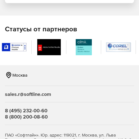
Публикация информации из баз данных в HTML, RTF,
PDF, Word 2007+ и электронных формах.
Поддержка вывода сносок в формате RTF (Professional
Статусы от партнеров
и Enterprise); в форматах PDF и Word (Enterprise).
Создание диаграмм и графиков для XML, баз данных и
XBRL-данных.
Создание таблиц стилей для XML-схем, DTD, XBRL-
таксономии (редакция Enterprise) и источников данных
Москва
из баз (Professional и Enterprise).
Поддержка HTML5 и CSS3; поддержка генерации
sales.r@softline.com
HTML-фрагментов.
Графическая разработка таблиц стилей XSLT 1.0, 2.0 и
8 (495) 232-00-60
XSL:FO.
8 (800) 200-08-60
Портативные XML-формы – все компоненты
разработки встроены в один PXF-файл (Professional и
ПАО «Софтлайн». Юр. адрес: 119021, г. Москва, ул. Льва
Enterprise).