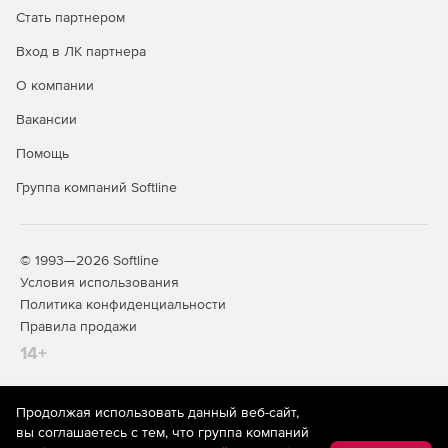
Стать партнером
Окно запросов к базам данных с SQL-редактором.
Вход в ЛК партнера
Поддержка рефакторинга для применения
О компании
обновлений XML-схемы.
Вакансии
Поддержка стандартных XML-шаблонов (DITA,
DocBook и др.).
Помощь
Группа компаний Softline
Выполнение пакетных операций через командную
строку.
Интеграция с Visual Studio и Eclipse (Professional и
© 1993—2026 Softline
Enterprise).
Условия использования
Политика конфиденциальности
32- и 64-разрядные версии.
Правила продажи
Отображение информации в строках и столбца в
14+
зависимости от условий.
Функция оценки XPath-выражений непосредственно в
Продолжая использовать данный веб-сайт,
На информационном ресурсе store.softline.ru применяются
StyleVision XPath Builder.
вы соглашаетесь с тем, что группа компаний
рекомендательные технологии
(информационные технологии