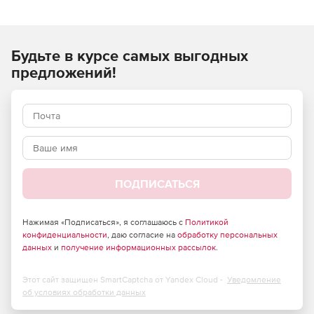
Управление продажами:
Лидогенерация, управление лидами
Будьте в курсе самых выгодных
Ведение базы клиентов и контактов
предложений!
Управление сделками
Планирование продаж
Работа с холдингами
Управление планами и задачами:
ПОДПИСАТЬСЯ
Планирование встреч и звонков
Нажимая «Подписаться», я соглашаюсь с
Политикой
конфиденциальности
, даю согласие на
обработку персональных
Постановка задач, цепочки задач
данных
и
получение информационных рассылок
.
Контроль сроков выполнения
Этот сайт защищен SmartCaptcha от Yandex Cloud -
Уведомление
об условиях обработки данных
Автоматизация задач в рамках процессов