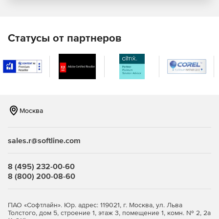
Система напоминаний
Управление маркетингом:
Статусы от партнеров
Анализ эффективности каналов
Автоматизация рассылок
Ведение промо-акций
SWOT-анализ, ABC, XYZ анализ
Москва
Сегментация клиентской базы
sales.r@softline.com
Аналитика:
8 (495) 232-00-60
Десятки преднастроенных отчетов
8 (800) 200-08-60
Воронка продаж, причины отказов
ПАО «Софтлайн». Юр. адрес: 119021, г. Москва, ул. Льва
Результативность менеджеров по KPI
Толстого, дом 5, строение 1, этаж 3, помещение 1, комн. № 2, 2а