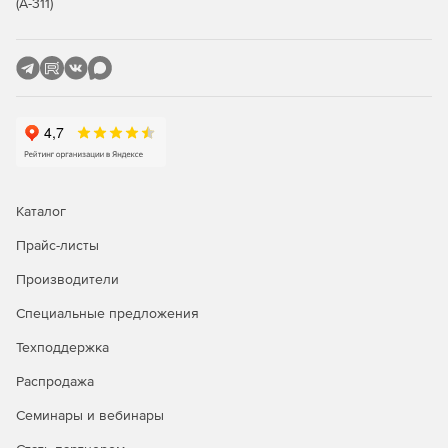
(А-311)
Сегментация клиентской базы
План-фактный анализ
Управление формами:
Мастер экранных форм
Drag-n-drop графический редактор
Каталог
Управление объектами:
Прайс-листы
Конструктор бизнес-объектов
Производители
Бизнес-сущности со взаимосвязями
Специальные предложения
Техподдержка
Управление процессами:
Распродажа
Конструктор бизнес-процессов
Семинары и вебинары
На базе MS WorkFlow