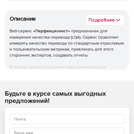
Описание
Подробнее
Веб-сервис
«Перфекционист»
предназначен для
измерения качества перевода (LQA). Сервис позволяет
измерять качество перевода по стандартным отраслевым
и пользовательским метрикам, привлекать для этого
сторонних экспертов, создавать отчеты.
В основе данного решения лежат рекомендации
международных организаций (ASTM International
Committee F43) по внедрению современных методов
измерения качества перевода, сочетающих
аналитический и синтетический подходы.
Будьте в курсе самых выгодных
предложений!