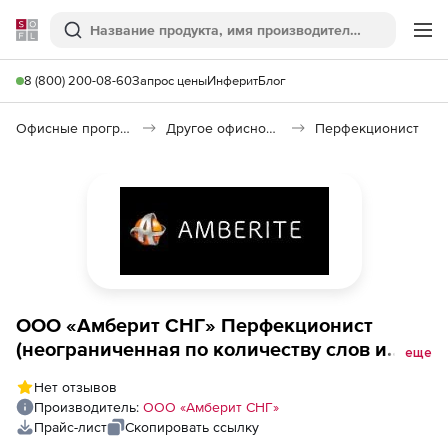
Softline
Поиск
Ме
8 (800) 200-08-60
Запрос цены
Инферит
Блог
Офисные программы
Другое офисное ПО
Перфекционист
ООО «Амберит СНГ» Перфекционист
(неограниченная по количеству слов и
еще
пользователей подписка на облачный
Нет отзывов
инструмент оценки качества переводов,
Производитель:
ООО «Амберит СНГ»
LQA на 1 год),
Прайс-лист
Скопировать ссылку