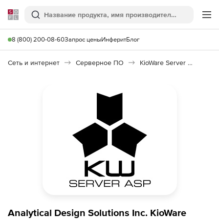
Softline
Поиск
Ме
8 (800) 200-08-60
Запрос цены
Инферит
Блог
Сеть и интернет
Серверное ПО
KioWare Server ASP 4
Analytical Design Solutions Inc. KioWare