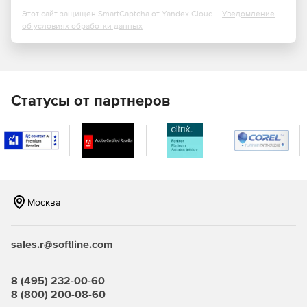
системы для сопровождения и мониторинга всех
Этот сайт защищен SmartCaptcha от Yandex Cloud -
Уведомление
об условиях обработки данных
киосков. Содержит инструмент администрирования,
позволяющий создавать отчеты об использовании
каждой машины.
Статусы от партнеров
Возможности KioWare Server ASP:
Изоляция браузера, операционной системы и
рабочего стола.
Фильтрация клавиатуры.
Москва
Блокирование страницы/домена – списки разрешений
или запрета доступа.
sales.r@softline.com
Настройка навигационной панели.
Контроль всплывающих окон.
8 (495) 232-00-60
8 (800) 200-08-60
Виртуальная клавиатура.