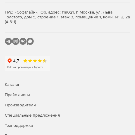
Генерация презентационного окна.
ПАО «Софтлайн». Юр. адрес: 119021, г. Москва, ул. Льва
Толстого, дом 5, строение 1, этаж 3, помещение 1, комн. № 2, 2а
(А-311)
Очистка кэша, cookie и очереди на печать по
завершении сеанса.
Перенастройка приложения.
KioWare Server ASP может запускать операционную
систему в качестве оболочки.
Удаленная конфигурация XML.
Управления сеансом пользователя.
Каталог
Прайс-листы
Автоматический запуск сценария выхода из системы.
Производители
Автоматическая ретракция на принтере.
Специальные предложения
Сторож аппаратного/программного обеспечения.
Техподдержка
Блокирование загрузки файлов.