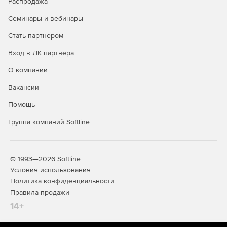
Распродажа
Механизмы обработки исходящих телефонных
Семинары и вебинары
звонков.
Стать партнером
Поддержка внешних устройств (защитных экранов,
Вход в ЛК партнера
выключателей, реагирующих на приближение
объекта).
О компании
Поддержка устройств ввода (считывание штрихкода,
Вакансии
магнитных карт и т. п.).
Помощь
Поддержка нескольких мониторов (до 10).
Группа компаний Softline
Загрузка статистики использования.
Удаленное обновление содержимого.
© 1993—2026 Softline
Условия использования
Управление киоском на стороне сервера.
Политика конфиденциальности
Правила продажи
Анализ статистики на стороне сервера.
14+
Удаленный мониторинг.