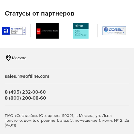
Перенастройка приложения.
Статусы от партнеров
KioWare Kiosk Basic Software может запускать
операционную систему в качестве оболочки.
Удаленная конфигурация XML.
Управления сеансом пользователя.
Москва
Автоматический запуск сценария выхода из системы.
sales.r@softline.com
Автоматическая ретракция на принтере.
Сторож аппаратного/программного обеспечения.
8 (495) 232-00-60
8 (800) 200-08-60
Блокирование загрузки файлов.
Механизмы обработки исходящих телефонных
ПАО «Софтлайн». Юр. адрес: 119021, г. Москва, ул. Льва
звонков.
Толстого, дом 5, строение 1, этаж 3, помещение 1, комн. № 2, 2а
(А-311)
Поддержка внешних устройств (защитных экранов,