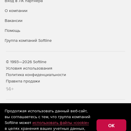
Вход в ЛК партнера
О компании
Вакансии
Помощь
Группа компаний Softline
© 1993—2026 Softline
Условия использования
Политика конфиденциальности
Правила продажи
14+
На информационном ресурсе store.softline.ru применяются
Продолжая использовать данный веб-сайт,
рекомендательные технологии
(информационные технологии
вы соглашаетесь с тем, что группа компаний
предоставления информации на основе сбора,
Softline может
использовать файлы «cookie»
систематизации и анализа сведений, относящихся к
OK
в целях хранения ваших учетных данных,
предпочтениям пользователей сети «Интернет»,