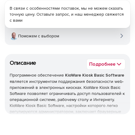
В связи с особенностями поставок, мы не можем сказать
точную цену. Оставьте запрос, и наш менеджер свяжется
с вами
Поможем с выбором
Описание
Подробнее
Программное обеспечение
KioWare Kiosk Basic Software
является инструментом поддержания безопасности web-
приложений в электронных киосках. KioWare Kiosk Basic
Software позволяет ограничивать доступ пользователей к
операционной системе, рабочему столу и Интернету.
KioWare Kiosk Basic Software, настройки которого легко
регулируются администратором, заключает браузерные
приложения в безопасную оболочку, защищая систему
киоска от намеренной или случайной вредоносной
активности. Кроме того, версия KioWare Kiosk Basic