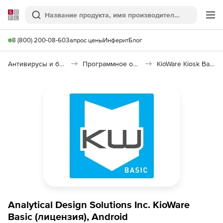
Softline
Поиск
Ме
8 (800) 200-08-60
Запрос цены
Инферит
Блог
Антивирусы и безопасность
Программное обеспечение для контроля доступа
KioWare Kiosk Basic Software 7
Analytical Design Solutions Inc. KioWare
Basic (лицензия), Android