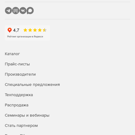
выключателей, реагирующих на приближение
объекта).
Поддержка устройств ввода (считывание штрихкода,
магнитных карт и т. п.).
Поддержка нескольких мониторов (до 10).
Каталог
Прайс-листы
Производители
Специальные предложения
Техподдержка
Распродажа
Семинары и вебинары
Стать партнером