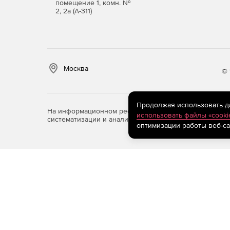
помещение 1, комн. №
2, 2а (А-311)
Москва
© 
Продолжая использовать дан
На информационном ресурсе store.softline.ru примен
использовать файлы «cooki
систематизации и анализа сведений, относящихся к 
оптимизации работы веб-са