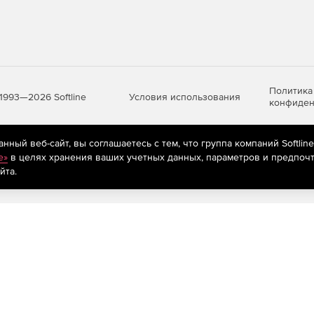
Политика
Условия использования
1993—2026 Softline
конфиден
ный веб-сайт, вы соглашаетесь с тем, что группа компаний Softlin
яются
рекомендательные технологии
(информационные технологии п
e»
в целях хранения ваших учетных данных, параметров и предпочт
предпочтениям пользователей сети «Интернет», находящихся на те
йта.