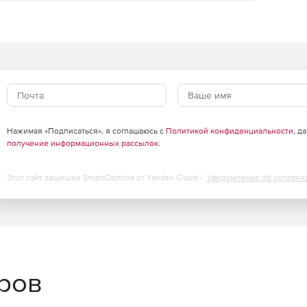
стороне сервера, так и на стороне клиента.
ограмма быстро сжимает изображение экрана и большие
го, русского, французского, голландского, итальянского
Нажимая «Подписаться», я соглашаюсь с
Политикой конфиденциальности
, д
получение информационных рассылок
.
Этот сайт защищен SmartCaptcha от Yandex Cloud -
Уведомление об условия
еров