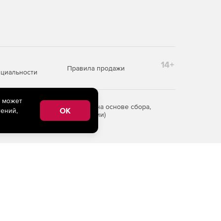
14+
Правила продажи
циальности
e может
редоставления информации на основе сбора,
OK
ений,
рритории Российской Федерации)