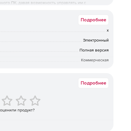
нного ПК, давая возможность управлять им с
и помощи мыши и клавиатуры.
Подробнее
x
 локальном компьютере в режиме реального времени.
Электронный
и клавиатуры.
Полная версия
анные надежно шифруются (128 бит) перед передачей.
Коммерческая
а в электронном виде. Срок доставки: от 1 рабочего дня.
ных из буфера обмена одного компьютера и вставка на
Подробнее
нного ПК, блокирование его мыши и клавиатуры.
аршрутизатором или межсетевым экраном без каких-
 оценили продукт?
жество компьютеров – автоматически через локальную