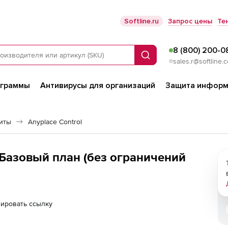
Softline.ru
Запрос цены
Те
8 (800) 200-0
Поиск
sales.r@softline.
ограммы
Антивирусы для организаций
Защита информ
иты
Anyplace Control
x, Базовый план (без ограничений
ировать ссылку