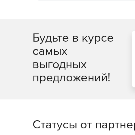
Поддержка множественных соединений как на 
Минимальная загрузка сетевого канала – пр
объемы информации перед их передачей.
Будьте в курсе
Поддержка английского, немецкого, испанско
самых
и португальского языков.
выгодных
предложений!
Статусы от партн