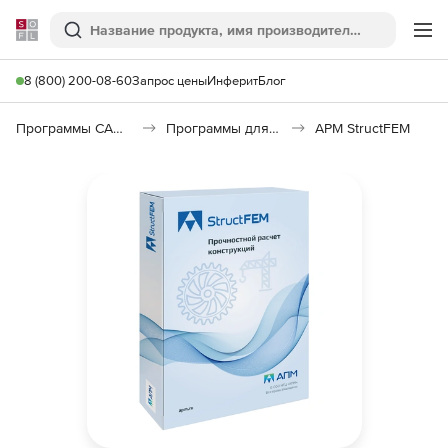
Softline
Поиск
Ме
8 (800) 200-08-60
Запрос цены
Инферит
Блог
Программы САПР и ГИС
Программы для машиностроения
APM StructFEM