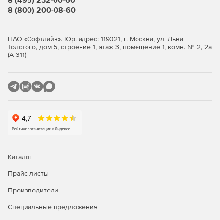
8 (495) 232-00-60
Harmonic: гармонический анализ.
8 (800) 200-08-60
Pipe: расчет элементов трубопроводов.
ПАО «Софтлайн». Юр. адрес: 119021, г. Москва, ул. Льва
TopOpt: топологическая оптимизация.
Толстого, дом 5, строение 1, этаж 3, помещение 1, комн. № 2, 2а
(А-311)
Продукт APM StructFEM зарегистрирован в Реестре
российских программ для ЭВМ и баз данных.
Каталог
Прайс-листы
Производители
Специальные предложения