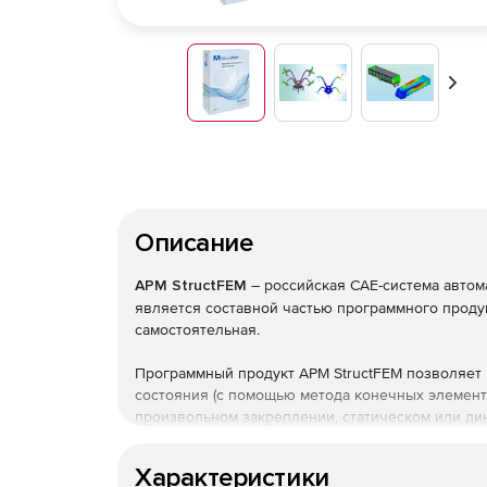
Впер
Описание
APM StructFEM
– российская CAE-система автом
является составной частью программного проду
самостоятельная.
Программный продукт APM StructFEM позволяет
состояния (с помощью метода конечных элемен
произвольном закреплении, статическом или ди
Инструменты конечно-элементного анализа позв
Характеристики
использованием стержневых (балочных), пласти