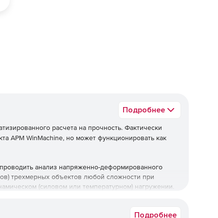
ед
Подробнее
атизированного расчета на прочность. Фактически
кта APM WinMachine, но может функционировать как
 проводить анализ напряженно-деформированного
тов) трехмерных объектов любой сложности при
намическом (силовом или температурном) нагружении.
оляют подготовить к расчету модель конструкции с
Подробнее
нчатых и твердотельных конечных элементов. Конечно-