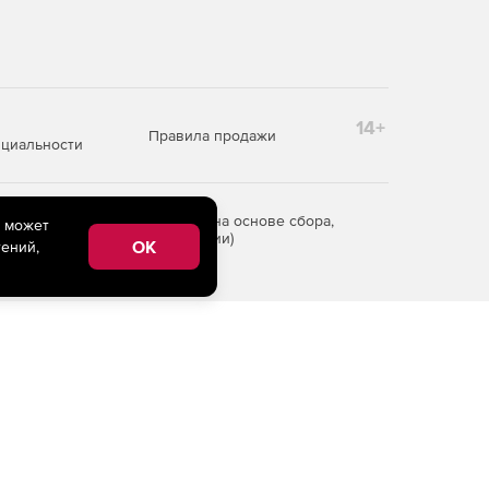
14+
Правила продажи
циальности
редоставления информации на основе сбора,
e может
рритории Российской Федерации)
OK
ений,