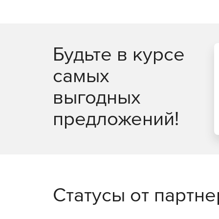
Pipe: расчет элементов трубопроводов.
TopOpt: топологическая оптимизация.
Будьте в курсе
Продукт APM StructFEM зарегистрирован в Реест
самых
выгодных
предложений!
Статусы от партн