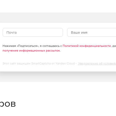
ре российских программ для ЭВМ и баз данных.
Нажимая «Подписаться», я соглашаюсь с
Политикой конфиденциальности
, д
получение информационных рассылок
.
Этот сайт защищен SmartCaptcha от Yandex Cloud -
Уведомление об условия
еров