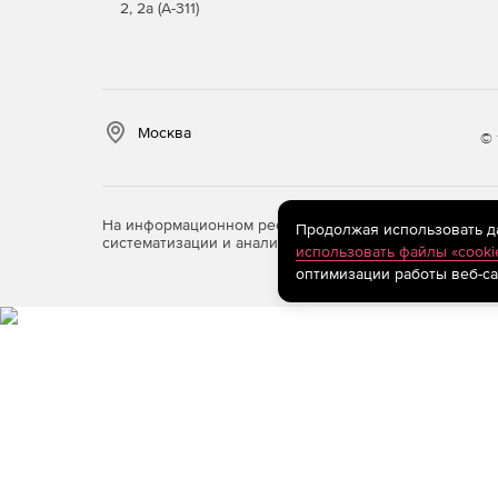
2, 2а (А-311)
Москва
© 
На информационном ресурсе store.softline.ru примен
Продолжая использовать дан
систематизации и анализа сведений, относящихся к 
использовать файлы «cooki
оптимизации работы веб-са