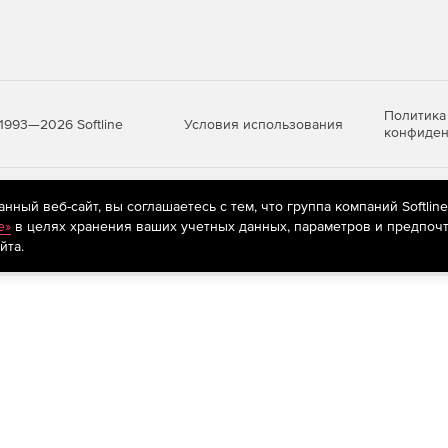
Политика
Условия использования
1993—2026 Softline
конфиден
яются
рекомендательные технологии
(информационные технологии п
ный веб-сайт, вы соглашаетесь с тем, что группа компаний Softlin
предпочтениям пользователей сети «Интернет», находящихся на те
e»
в целях хранения ваших учетных данных, параметров и предпочт
йта.