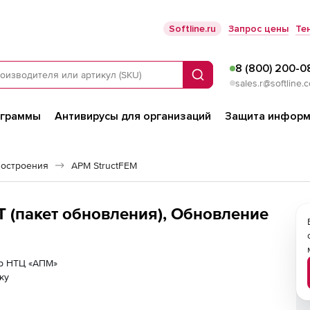
Softline.ru
Запрос цены
Те
8 (800) 200-0
Поиск
sales.r@softline.
ограммы
Антивирусы для организаций
Защита информ
остроения
APM StructFEM
 (пакет обновления), Обновление
ер НТЦ «АПМ»
ку