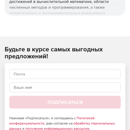
достижений в вычислительной математике, области
численных методов и программирования, а также
теоретических и экспериментальных инженерных
решений.
Отличительной особенностью APM WinMachine является
вертикально-интегрированная структура компоновки
продукта, что позволяет разработчикам организовывать
Будьте в курсе самых выгодных
бесшовные связки между расчетными модулями для
решения сложных производственных задач.
предложений!
Программный продукт APM WinMachine построен по
модульной схеме, что обеспечивает удобство его
использования под узконаправленные отраслевые
задачи машиностроения.
Все модули разделены на четыре тематические группы:
ПОДПИСАТЬСЯ
Графические средства (2D и 3D препроцессор для
подготовки геометрии к расчетам).
Нажимая «Подписаться», я соглашаюсь с
Политикой
Детали машин и соединения (расчеты типовых
конфиденциальности
, даю согласие на
обработку персональных
данных
и
получение информационных рассылок
.
деталей машин, механизмов, а также их соединений,