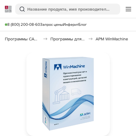
Softline
Поиск
Ме
8 (800) 200-08-60
Запрос цены
Инферит
Блог
Программы САПР и ГИС
Программы для машиностроения
APM WinMachine