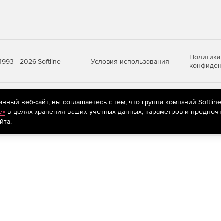
Политика
Условия использования
1993—2026 Softline
конфиден
яются
рекомендательные технологии
(информационные технологии п
ный веб-сайт, вы соглашаетесь с тем, что группа компаний Softlin
предпочтениям пользователей сети «Интернет», находящихся на те
e»
в целях хранения ваших учетных данных, параметров и предпочт
йта.