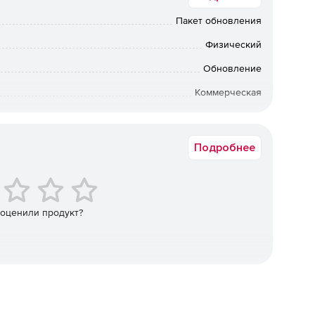
счетные и графические инструменты позволяют решать
Пакет обновления
Физический
любых типов при различных видах нагружения и
го подбора поперечных сечений (проверка несущей
Обновление
й типовых узлов металлоконструкций.
Коммерческая
етов железобетонных конструкций с автоматическим
вки по Москве: от 5 рабочих дней после подтверждения
м состояниям первой и второй групп в соответствии с
ии: от 10 рабочих дней после подтверждения оплаты. По
ретения предыдущих коробочных версий обращайтесь к
Подробнее
менеджерам Softline.
лючая подбор металлических зубчатых пластин и
же получать схемы распиловки на все элементы
 оценили продукт?
сплошных железобетонных фундаментов.
соединений.