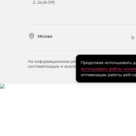
2, 2а (А-311)
Москва
© 
На информационном ресурсе store.softline.ru примен
Продолжая использовать дан
систематизации и анализа сведений, относящихся к 
использовать файлы «cooki
оптимизации работы веб-са