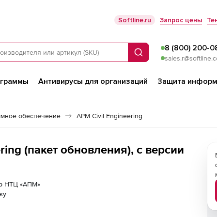
Softline.ru
Запрос цены
Те
8 (800) 200-0
Поиск
sales.r@softline.
ограммы
Антивирусы для организаций
Защита информ
ммное обеспечение
APM Civil Engineering
ing (пакет обновления), с версии
ер НТЦ «АПМ»
ку