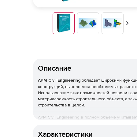
Впер
Описание
APM Civil Engineering
обладает широкими функц
конструкций, выполнения необходимых расчетов
Использование этих возможностей позволит сок
материалоемкость строительного объекта, а так
строительства в целом.
APM Civil Engineering в полном объеме учитыва
строительных норм и правил, относящиеся как к
расчетным алгоритмам.
Характеристики