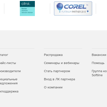
ание металлических, железобетонных, армокаменных и
счета фундаментов.
 продукта доступны дополнительные функциональные
ионных материалов.
талог
Распродажа
Вакансии
айс-листы
Семинары и вебинары
Помощь
оизводители
Стать партнером
Группа к
Softline
пециальные
Вход в ЛК партнера
редложения
О компании
хподдержка
 в Реестре российских программ для ЭВМ и баз данных.