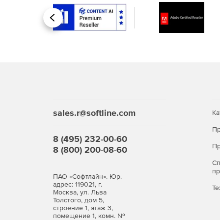
Steel-Concrete-Wood – расчет и проектиров
Назад
деревянных конструкций с возможностью ра
Кроме того, помимо базовых возможностей для
возможности (опции):
Composite: расчет конструкций из композиц
Fracture: механика разрушения.
sales.r@softline.com
Ка
Fatigue: расчет выносливости.
Пр
8 (495) 232-00-60
Пр
Pipe: расчет элементов трубопроводов.
8 (800) 200-08-60
С
TopOpt: топологическая оптимизация.
п
ПАО «Софтлайн». Юр.
адрес: 119021, г.
Те
Москва, ул. Льва
Продукт APM Civil Engineeiring зарегистрирован
Толстого, дом 5,
строение 1, этаж 3,
Обзор возможностей «APM Civil Engineering»
помещение 1, комн. №