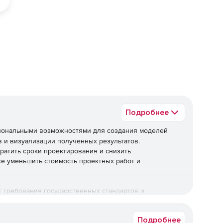
ед
Подробнее
иональными возможностями для создания моделей
 и визуализации полученных результатов.
ратить сроки проектирования и снизить
же уменьшить стоимость проектных работ и
ет требования государственных стандартов и
 оформлению конструкторской документации, так и к
Подробнее