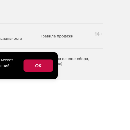
14+
Правила продажи
циальности
редоставления информации на основе сбора,
e может
рритории Российской Федерации)
OK
ений,