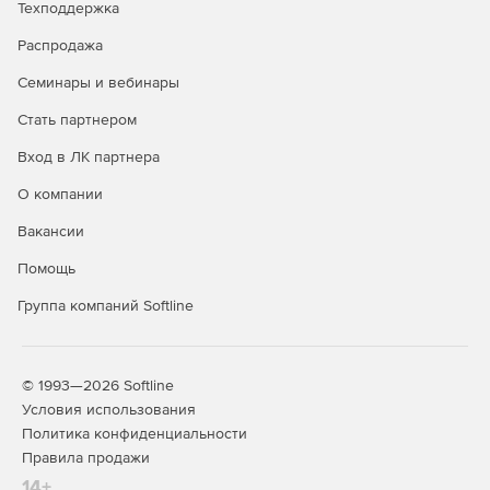
Техподдержка
Steel-Concrete – расчет и проектирование
Распродажа
металлических, железобетонных и армокаменных
конструкций с возможностью расчета фундаментов.
Семинары и вебинары
Steel-Concrete-Wood – расчет и проектирование
Стать партнером
металлических, железобетонных, армокаменных и
Вход в ЛК партнера
деревянных конструкций с возможностью расчета
фундаментов.
О компании
Вакансии
Кроме того, помимо базовых возможностей для продукта
доступны дополнительные функциональные возможности
Помощь
(опции):
Группа компаний Softline
Composite: расчет конструкций из композиционных
материалов.
Fracture: механика разрушения.
© 1993—2026 Softline
Условия использования
Fatigue: расчет выносливости.
Политика конфиденциальности
Правила продажи
Pipe: расчет элементов трубопроводов.
14+