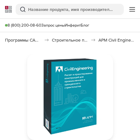
Softline
Поиск
Ме
8 (800) 200-08-60
Запрос цены
Инферит
Блог
Программы САПР и ГИС
Строительное программное обеспечение
APM Civil Engineering