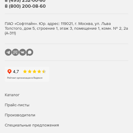
8 (495) 232-00-60
также создавать свои собственные базы под
8 (800) 200-08-60
конкретные задачи.
Создавать базы данных проектов, включающие
ПАО «Софтлайн». Юр. адрес: 119021, г. Москва, ул. Льва
конструкторские документы, расчетные модели,
Толстого, дом 5, строение 1, этаж 3, помещение 1, комн. № 2, 2а
чертежи и т. д.
(А-311)
Данный продукт предлагается в двух конфигураций:
ST – размерность решаемых задач не превышает 1,5
млн. степеней свободы.
XE – нет ограничений по размерности решаемых
задач (фактическая размерность ограничивается
объемом ОЗУ ПК).
Каталог
По типу проектируемых в ПО конструкций APM Civil
Прайс-листы
Engineering также можно подразделить на следующие
комплектации:
Производители
Steel – расчет и проектирование металлических
Специальные предложения
конструкций.