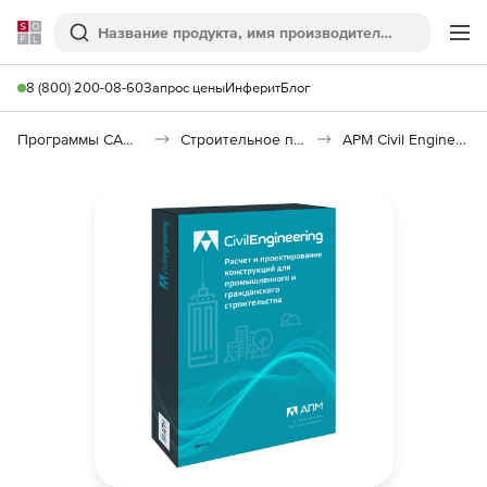
Softline
Поиск
Ме
8 (800) 200-08-60
Запрос цены
Инферит
Блог
Программы САПР и ГИС
Строительное программное обеспечение
APM Civil Engineering