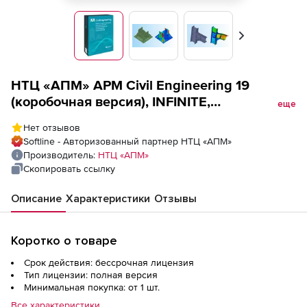
Вперед
НТЦ «АПМ» APM Civil Engineering 19
(коробочная версия), INFINITE,
еще
комплектация Steel-Concrete,ST Расчет и
Нет отзывов
проектирование металлических,
Softline - Авторизованный партнер НТЦ «АПМ»
железобетонных и армокаменных
Производитель:
НТЦ «АПМ»
конструкций с возможностью расчета
Скопировать ссылку
фундаментов
Описание
Характеристики
Отзывы
Коротко о товаре
Срок действия: бессрочная лицензия
Тип лицензии: полная версия
Минимальная покупка: от 1 шт.
Все характеристики