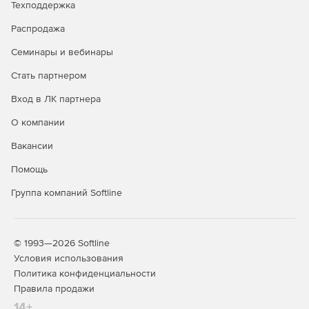
Техподдержка
Steel-Concrete – расчет и проектирование
Распродажа
металлических, железобетонных и армокаменных
конструкций с возможностью расчета фундаментов.
Семинары и вебинары
Steel-Concrete-Wood – расчет и проектирование
Стать партнером
металлических, железобетонных, армокаменных и
Вход в ЛК партнера
деревянных конструкций с возможностью расчета
фундаментов.
О компании
Вакансии
Кроме того, помимо базовых возможностей для продукта
доступны дополнительные функциональные возможности
Помощь
(опции):
Группа компаний Softline
Composite: расчет конструкций из композиционных
материалов.
Fracture: механика разрушения.
© 1993—2026 Softline
Условия использования
Fatigue: расчет выносливости.
Политика конфиденциальности
Правила продажи
Pipe: расчет элементов трубопроводов.
14+