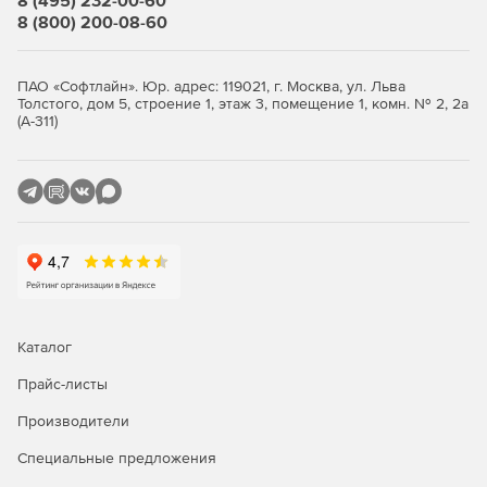
8 (495) 232-00-60
также создавать свои собственные базы под
8 (800) 200-08-60
конкретные задачи.
Создавать базы данных проектов, включающие
ПАО «Софтлайн». Юр. адрес: 119021, г. Москва, ул. Льва
конструкторские документы, расчетные модели,
Толстого, дом 5, строение 1, этаж 3, помещение 1, комн. № 2, 2а
чертежи и т. д.
(А-311)
Данный продукт предлагается в двух конфигураций:
ST – размерность решаемых задач не превышает 1,5
млн. степеней свободы.
XE – нет ограничений по размерности решаемых
задач (фактическая размерность ограничивается
объемом ОЗУ ПК).
Каталог
По типу проектируемых в ПО конструкций APM Civil
Прайс-листы
Engineering также можно подразделить на следующие
комплектации:
Производители
Steel – расчет и проектирование металлических
Специальные предложения
конструкций.