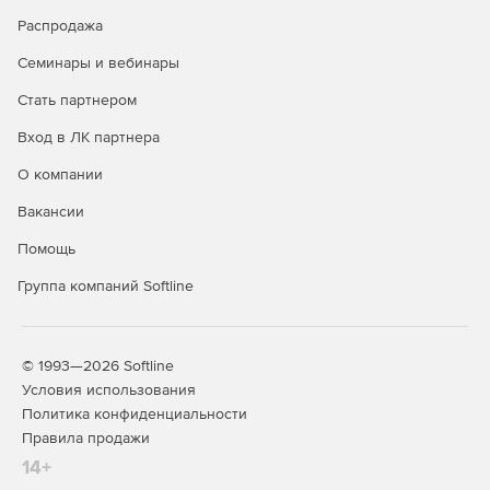
Steel-Concrete – расчет и проектирование
Распродажа
металлических, железобетонных и армокаменных
конструкций с возможностью расчета фундаментов.
Семинары и вебинары
Steel-Concrete-Wood – расчет и проектирование
Стать партнером
металлических, железобетонных, армокаменных и
Вход в ЛК партнера
деревянных конструкций с возможностью расчета
фундаментов.
О компании
Вакансии
Кроме того, помимо базовых возможностей для продукта
доступны дополнительные функциональные возможности
Помощь
(опции):
Группа компаний Softline
Composite: расчет конструкций из композиционных
материалов.
Fracture: механика разрушения.
© 1993—2026 Softline
Условия использования
Fatigue: расчет выносливости.
Политика конфиденциальности
Правила продажи
Pipe: расчет элементов трубопроводов.
14+