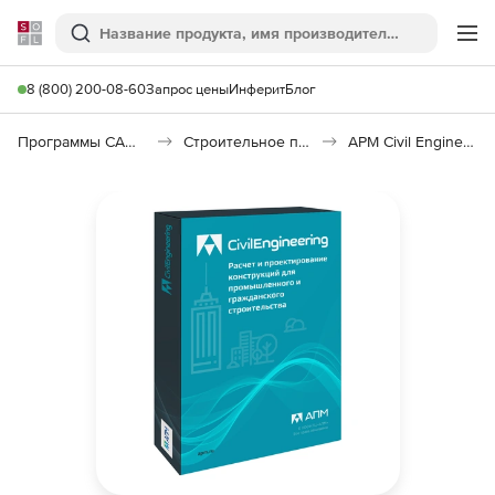
Softline
Поиск
Ме
8 (800) 200-08-60
Запрос цены
Инферит
Блог
Программы САПР и ГИС
Строительное программное обеспечение
APM Civil Engineering