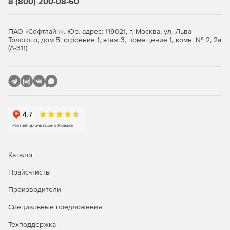
8 (800) 200-08-60
конкретные задачи.
Создавать базы данных проектов, включающие
ПАО «Софтлайн». Юр. адрес: 119021, г. Москва, ул. Льва
конструкторские документы, расчетные модели,
Толстого, дом 5, строение 1, этаж 3, помещение 1, комн. № 2, 2а
чертежи и т. д.
(А-311)
Данный продукт предлагается в двух конфигураций:
ST – размерность решаемых задач не превышает 1,5
млн. степеней свободы.
XE – нет ограничений по размерности решаемых
задач (фактическая размерность ограничивается
объемом ОЗУ ПК).
Каталог
По типу проектируемых в ПО конструкций APM Civil
Прайс-листы
Engineering также можно подразделить на следующие
комплектации:
Производители
Steel – расчет и проектирование металлических
Специальные предложения
конструкций.
Техподдержка