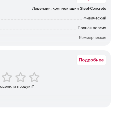
счетные и графические инструменты позволяют решать
Лицензия, комплектация Steel-Concrete
Физический
любых типов при различных видах нагружения и
го подбора поперечных сечений (проверка несущей
Полная версия
й типовых узлов металлоконструкций.
Коммерческая
етов железобетонных конструкций с автоматическим
вки по Москве: от 5 рабочих дней после подтверждения
м состояниям первой и второй групп в соответствии с
ии: от 10 рабочих дней после подтверждения оплаты. По
ретения предыдущих коробочных версий обращайтесь к
Подробнее
менеджерам Softline.
лючая подбор металлических зубчатых пластин и
же получать схемы распиловки на все элементы
 оценили продукт?
сплошных железобетонных фундаментов.
соединений.