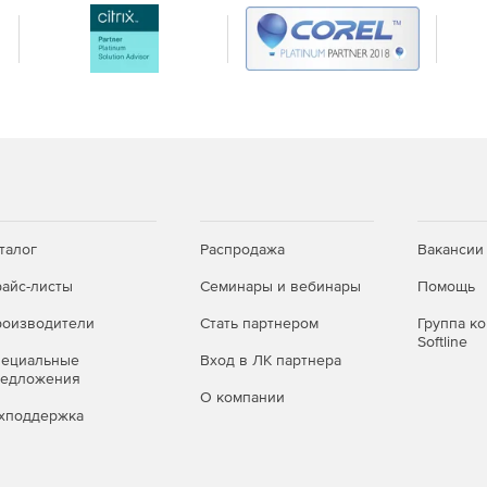
ание металлических, железобетонных, армокаменных и
счета фундаментов.
 продукта доступны дополнительные функциональные
ионных материалов.
талог
Распродажа
Вакансии
айс-листы
Семинары и вебинары
Помощь
оизводители
Стать партнером
Группа к
Softline
пециальные
Вход в ЛК партнера
редложения
О компании
хподдержка
 в Реестре российских программ для ЭВМ и баз данных.