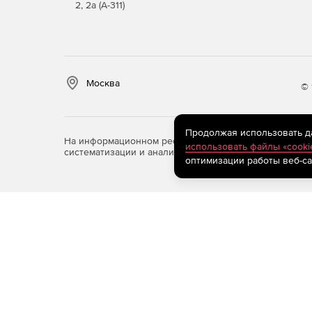
2, 2а (А-311)
Москва
© 
Продолжая использовать дан
На информационном ресурсе store.softline.ru примен
использовать файлы «cooki
систематизации и анализа сведений, относящихся к 
оптимизации работы веб-са