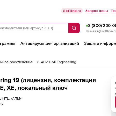
Softline.ru
Запрос цены
Те
8 (800) 200-0
Поиск
sales.r@softline.
ограммы
Антивирусы для организаций
Защита информ
ммное обеспечение
APM Civil Engineering
ring 19 (лицензия, комплектация
SE, XE, локальный ключ
ер НТЦ «АПМ»
ку