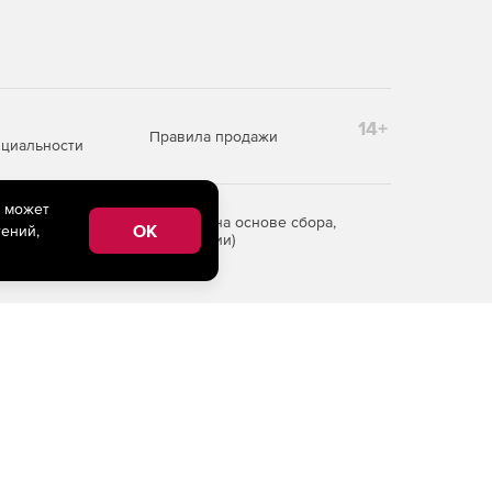
14+
Правила продажи
циальности
e может
редоставления информации на основе сбора,
OK
ений,
рритории Российской Федерации)