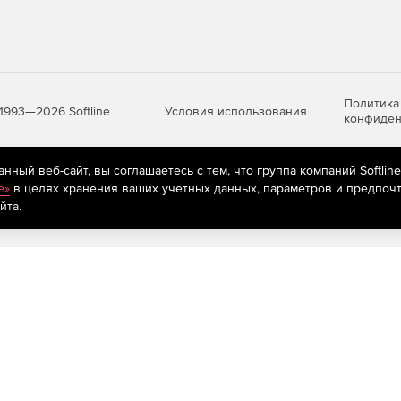
Политика
Условия использования
1993—2026 Softline
конфиден
ный веб-сайт, вы соглашаетесь с тем, что группа компаний Softlin
яются
рекомендательные технологии
(информационные технологии п
e»
в целях хранения ваших учетных данных, параметров и предпочт
предпочтениям пользователей сети «Интернет», находящихся на те
йта.