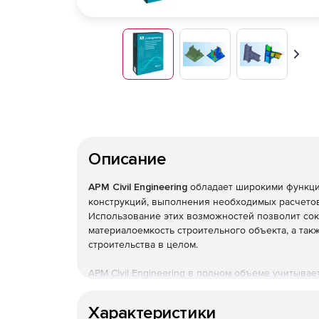
Впер
Описание
APM Civil Engineering
обладает широкими функц
конструкций, выполнения необходимых расчетов
Использование этих возможностей позволит сок
материалоемкость строительного объекта, а так
строительства в целом.
APM Civil Engineering в полном объеме учитыва
строительных норм и правил, относящиеся как к
расчетным алгоритмам.
Характеристики