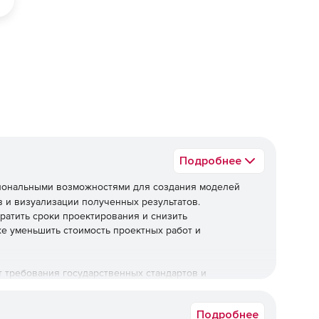
ед
Подробнее
иональными возможностями для создания моделей
 и визуализации полученных результатов.
ратить сроки проектирования и снизить
же уменьшить стоимость проектных работ и
ет требования государственных стандартов и
 оформлению конструкторской документации, так и к
Подробнее