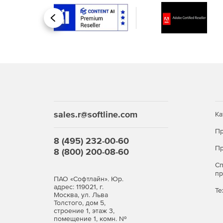
Steel-Concrete-Wood – расчет и проектиров
Назад
деревянных конструкций с возможностью ра
Кроме того, помимо базовых возможностей для
возможности (опции):
Composite: расчет конструкций из композиц
Fracture: механика разрушения.
sales.r@softline.com
Ка
Fatigue: расчет выносливости.
Пр
8 (495) 232-00-60
Пр
Pipe: расчет элементов трубопроводов.
8 (800) 200-08-60
С
TopOpt: топологическая оптимизация.
п
ПАО «Софтлайн». Юр.
адрес: 119021, г.
Те
Москва, ул. Льва
Продукт APM Civil Engineeiring зарегистрирован
Толстого, дом 5,
строение 1, этаж 3,
Обзор возможностей «APM Civil Engineering»
помещение 1, комн. №