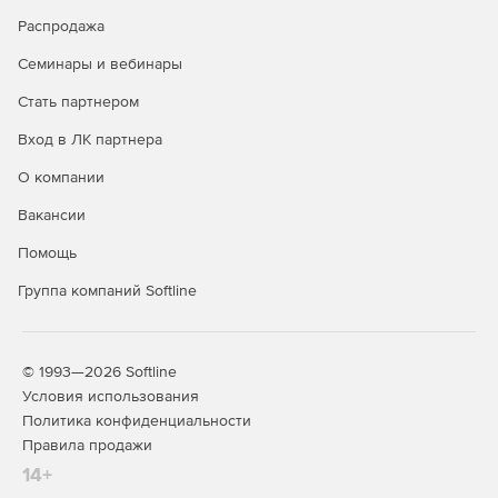
Steel-Concrete – расчет и проектирование
Распродажа
металлических, железобетонных и армокаменных
конструкций с возможностью расчета фундаментов.
Семинары и вебинары
Steel-Concrete-Wood – расчет и проектирование
Стать партнером
металлических, железобетонных, армокаменных и
Вход в ЛК партнера
деревянных конструкций с возможностью расчета
фундаментов.
О компании
Вакансии
Кроме того, помимо базовых возможностей для продукта
доступны дополнительные функциональные возможности
Помощь
(опции):
Группа компаний Softline
Composite: расчет конструкций из композиционных
материалов.
Fracture: механика разрушения.
© 1993—2026 Softline
Условия использования
Fatigue: расчет выносливости.
Политика конфиденциальности
Правила продажи
Pipe: расчет элементов трубопроводов.
14+