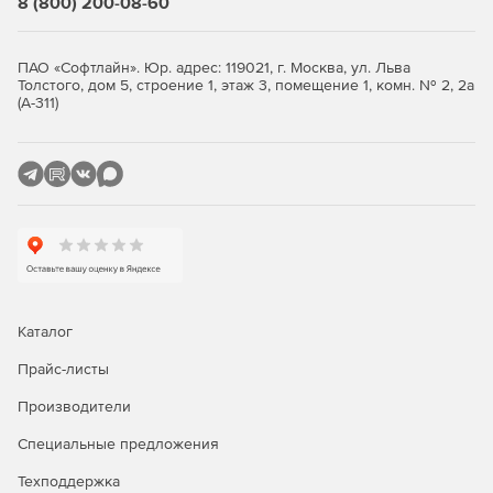
8 (800) 200-08-60
конкретные задачи.
Создавать базы данных проектов, включающие
ПАО «Софтлайн». Юр. адрес: 119021, г. Москва, ул. Льва
конструкторские документы, расчетные модели,
Толстого, дом 5, строение 1, этаж 3, помещение 1, комн. № 2, 2а
чертежи и т. д.
(А-311)
Данный продукт предлагается в двух конфигураций:
ST – размерность решаемых задач не превышает 1,5
млн. степеней свободы.
XE – нет ограничений по размерности решаемых
задач (фактическая размерность ограничивается
объемом ОЗУ ПК).
Каталог
По типу проектируемых в ПО конструкций APM Civil
Прайс-листы
Engineering также можно подразделить на следующие
комплектации:
Производители
Steel – расчет и проектирование металлических
Специальные предложения
конструкций.
Техподдержка