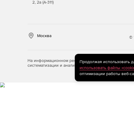
2, 2а (А-311)
Москва
© 
На информационном ресурсе store.softline.ru примен
Продолжая использовать дан
систематизации и анализа сведений, относящихся к 
использовать файлы «cooki
оптимизации работы веб-са