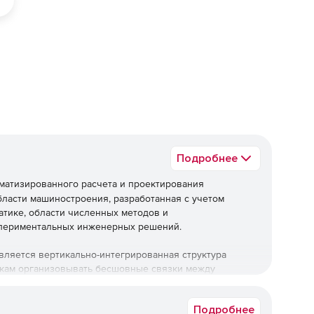
ед
Подробнее
оматизированного расчета и проектирования
бласти машиностроения, разработанная с учетом
тике, области численных методов и
кспериментальных инженерных решений.
ляется вертикально-интегрированная структура
икам организовывать бесшовные связки между
изводственных задач.
Подробнее
по модульной схеме, что обеспечивает удобство его