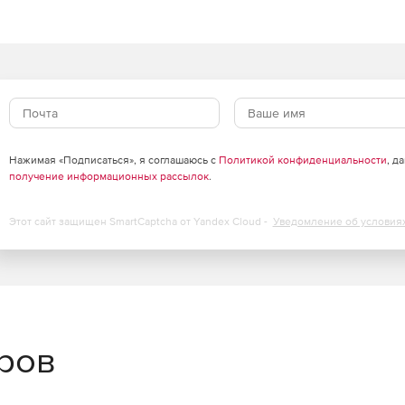
Нажимая «Подписаться», я соглашаюсь с
Политикой конфиденциальности
, д
получение информационных рассылок
.
Этот сайт защищен SmartCaptcha от Yandex Cloud -
Уведомление об условия
еров