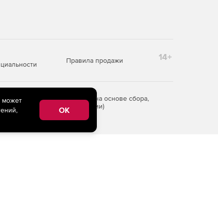
14+
Правила продажи
циальности
редоставления информации на основе сбора,
e может
рритории Российской Федерации)
OK
ений,