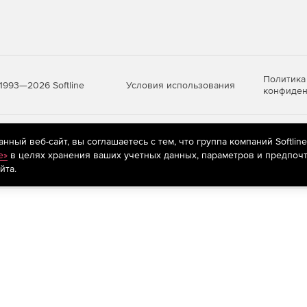
Политика
Условия использования
1993—2026 Softline
конфиден
яются
рекомендательные технологии
(информационные технологии п
ный веб-сайт, вы соглашаетесь с тем, что группа компаний Softlin
предпочтениям пользователей сети «Интернет», находящихся на те
e»
в целях хранения ваших учетных данных, параметров и предпочт
йта.