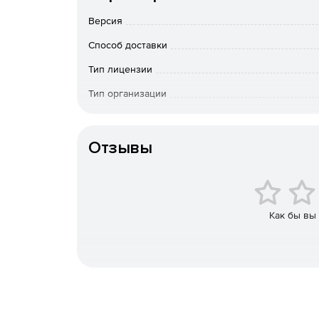
использования под узконаправленные отраслев
Версия
Все модули разделены на четыре тематические 
Способ доставки
Графические средства (2D и 3D препроцессор
Тип лицензии
Тип организации
Детали машин и соединения (расчеты типовы
как разъемных, так и неразъемных).
Срок доста
оплаты; по Росс
Отзывы
вопросам приоб
Конечно-элементный анализ (анализ прочнос
Особенности доставки
динамики конструкций при статических и ди
Базы данных (массивы справочной информаци
материалов, стандартным сечениям металлопро
Как бы вы
Продукт APM WinMachine зарегистрирован в Рее
Расчетное ядро продукта APM WinMachine – моду
программного средства, выданный РОСТЕХНАДЗ