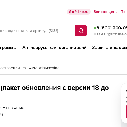
Softline.ru
Запрос цены
Те
8 (800) 200-0
Поиск
sales.r@softline.
ограммы
Антивирусы для организаций
Защита информ
остроения
APM WinMachine
пакет обновления с версии 18 до
ер НТЦ «АПМ»
ку