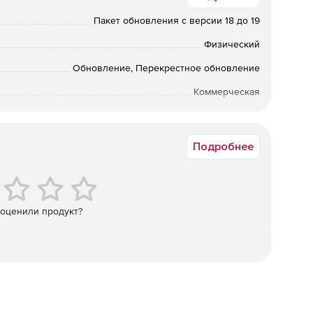
ые задачи машиностроения.
Пакет обновления с версии 18 до 19
группы:
Физический
 для подготовки геометрии к расчетам).
Обновление, Перекрестное обновление
Коммерческая
х деталей машин, механизмов, а также их соединений,
вки по Москве: от 5 рабочих дней после подтверждения
ии: от 10 рабочих дней после подтверждения оплаты. По
ретения предыдущих коробочных версий обращайтесь к
ти, устойчивости, собственной и вынужденной
Подробнее
менеджерам Softline.
намических силовых и температурных воздействиях).
и в текстовом и графическом видах по параметрам
ката и т. п.).
 оценили продукт?
стре российских программ для ЭВМ и баз данных.
ль APM Structure3D – имеет аттестационный паспорт
ОР, ФБУ «НТЦ ЯРБ».