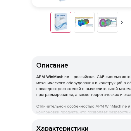
Впер
Описание
APM WinMashine
– российская CAE-система авт
механического оборудования и конструкций в о
последних достижений в вычислительной матема
программирования, а также теоретических и э
Отличительной особенностью APM WinMachine яв
компоновки продукта, что позволяет разработч
расчетными модулями для решения сложных про
Характеристики
Программный продукт APM WinMachine построен 